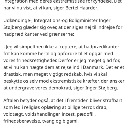
integration med deres ekstremistiske forkyndelse. Det
har vi nu vist, at vi kan, siger Bertel Haarder.
Udlændinge-, Integrations-og Boligminister Inger
Støjberg glæder sig over, at der siges nej til indrejse for
hadprædikanter ved grænserne:
- Jeg vil simpelthen ikke acceptere, at hadprædikanter
frit kan komme hertil og opfordre til et opgør med
vores frihedsrettigheder. Derfor er jeg meget glad for,
at vi nu kan nægte dem at rejse ind i Danmark. Det er et
drastisk, men meget vigtigt redskab, hvis vi skal
beskytte os selv mod ekstremistiske kræfter, der ønsker
at undergrave vores demokrati, siger Inger Støjberg.
Aftalen betyder også, at det i fremtiden bliver strafbart
som led i religiøs oplæring at billige terror, drab,
voldtægt, voldshandlinger, incest, pædofili,
frihedsberøvelse, tvang og bigami.