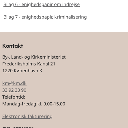
Bilag 6 - enighedspapir om indrejse
Bilag 7 - enighedspapir, kriminalisering
Kontakt
By-, Land- og Kirkeministeriet
Frederiksholms Kanal 21
1220 København K
km@km.dk
33 92 33 90
Telefontid:
Mandag-fredag kl. 9.00-15.00
Elektronisk fakturering