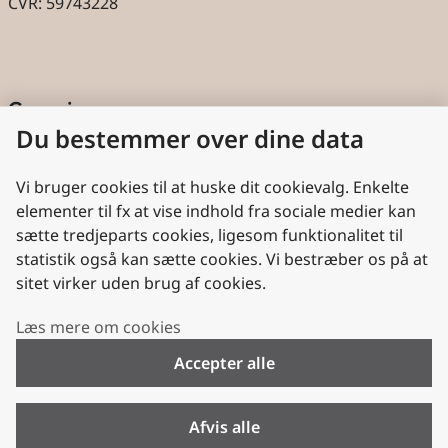
CVR: 59743228
Genveje
Du bestemmer over dine data
Cookies
Aktindsigt
Vi bruger cookies til at huske dit cookievalg. Enkelte
elementer til fx at vise indhold fra sociale medier kan
Persondatabeskyttelse
sætte tredjeparts cookies, ligesom funktionalitet til
statistik også kan sætte cookies. Vi bestræber os på at
Nyttige links
sitet virker uden brug af cookies.
Plan- og Landdistriktsstyrelsen
Læs mere om cookies
VisitDenmark
Accepter alle
Folkekirken.dk
Folkekirkens Intranet
Afvis alle