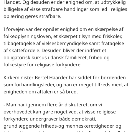
i landet. Og desuden er der enighed om, at udtrykkelig
billigelse af visse strafbare handlinger som led i religiøs
oplæring gøres strafbare.
I forvejen var der opnået enighed om en skærpelse af
folkeoplysningsloven, et skærpet tilsyn med friskoler,
tilbagetagelse af vielsesbemyndigelse samt fratagelse
af skattefordele. Desuden bliver der indført et
obligatorisk kursus i dansk familieret, frihed og
folkestyre for religiøse forkyndere.
Kirkeminister Bertel Haarder har siddet for bordenden
som forhandlingsleder, og han er meget tilfreds med, at
enigheden om aftalen er så bred.
- Man har igennem flere år diskuteret, om vi
overhovedet kan gøre noget ved, at visse religiøse
forkyndere undergraver både demokrati,
grundlæggende friheds-og menneskerettigheder og