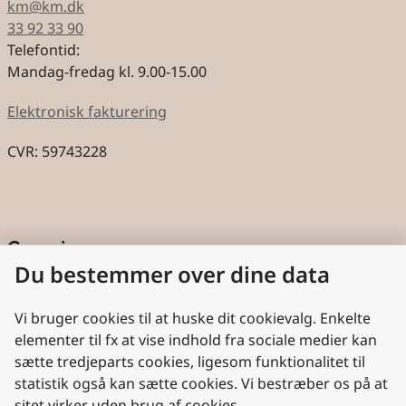
km@km.dk
33 92 33 90
Telefontid:
Mandag-fredag kl. 9.00-15.00
Elektronisk fakturering
CVR: 59743228
Genveje
Du bestemmer over dine data
Cookies
Aktindsigt
Vi bruger cookies til at huske dit cookievalg. Enkelte
elementer til fx at vise indhold fra sociale medier kan
Persondatabeskyttelse
sætte tredjeparts cookies, ligesom funktionalitet til
statistik også kan sætte cookies. Vi bestræber os på at
Nyttige links
sitet virker uden brug af cookies.