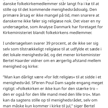
danske folkekirkemedlemmer står langt fra i kø til at
stille op til det kommende menighedsrådsvalg. Den
primære årsag er ikke mangel på tid, men snarere at
danskerne ikke føler sig religiøse nok. Det viser en ny
undersøgelse, som Analyse Danmark har foretaget for
Kirkeministeriet blandt folkekirkens medlemmer.
I undersøgelsen svarer 39 procent, at de ikke ser sig
selv som tilstrækkeligt religiøse til at udfylde et sæde i
det lokale menighedsråd, og det mener kirkeminister
Bertel Haarder vidner om en ærgerlig afstand mellem
menighed og kirke:
”Man kan dårligt være »for lidt religiøs« til at sidde i et
menighedsråd. SF’eren Poul Dam sagde engang meget
rigtigt: »Folkekirken er ikke kun for den stærke tro –
den er også for den lille mand med den lille tro«. Man
kan da sagtens stille op til menighedsrådet, selv om
man måske kun kommer i kirke til jul,” siger Bertel