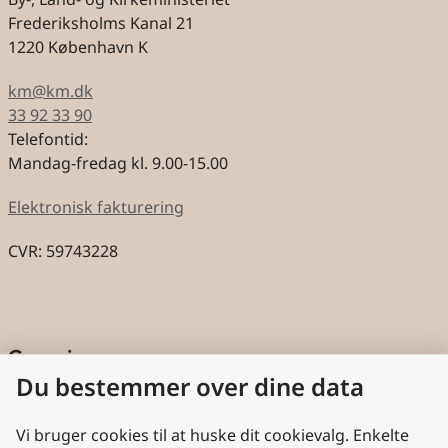
Frederiksholms Kanal 21
1220 København K
km@km.dk
33 92 33 90
Telefontid:
Mandag-fredag kl. 9.00-15.00
Elektronisk fakturering
CVR: 59743228
Genveje
Du bestemmer over dine data
Cookies
Aktindsigt
Vi bruger cookies til at huske dit cookievalg. Enkelte