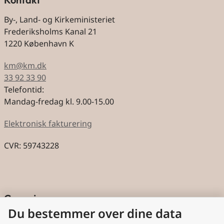
By-, Land- og Kirkeministeriet
Frederiksholms Kanal 21
1220 København K
km@km.dk
33 92 33 90
Telefontid:
Mandag-fredag kl. 9.00-15.00
Elektronisk fakturering
CVR: 59743228
Genveje
Du bestemmer over dine data
Cookies