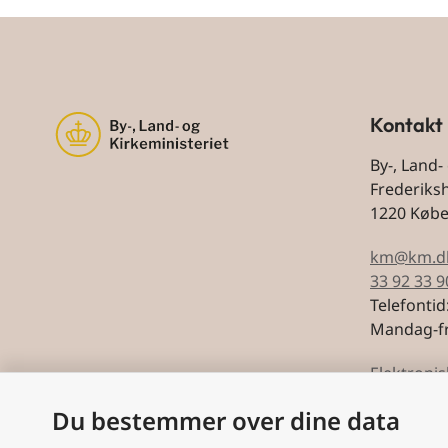
Kontakt
By-, Land-
Frederiks
1220 Køb
km@km.d
33 92 33 9
Telefontid
Mandag-fr
Elektronis
Du bestemmer over dine data
CVR: 5974