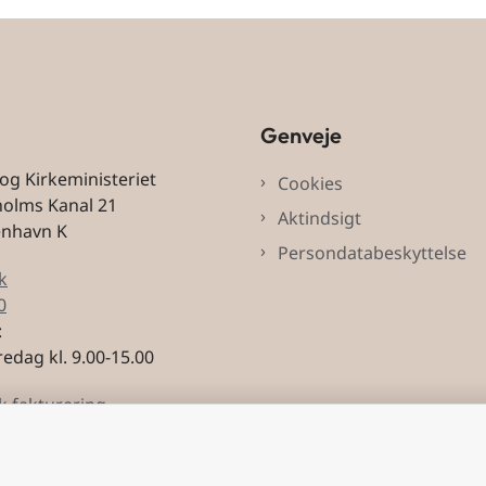
Genveje
 og Kirkeministeriet
Cookies
holms Kanal 21
Aktindsigt
enhavn K
Persondatabeskyttelse
k
0
:
edag kl. 9.00-15.00
k fakturering
3228