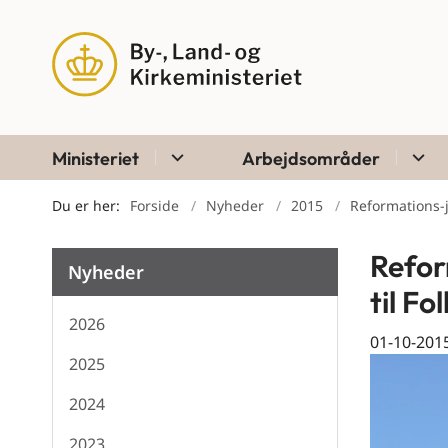
Ministeriet
Arbejdsområder
Du er her:
Forside
Nyheder
2015
Reformations-j
Refor
Nyheder
til F
2026
01-10-201
2025
2024
2023