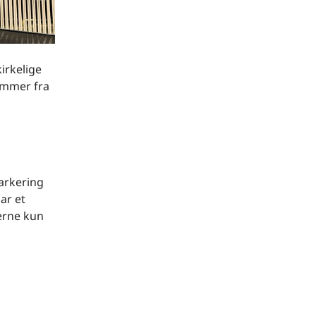
irkelige
ommer fra
arkering
ar et
terne kun