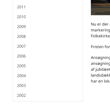
2011
2010
Nu er der 
2009
markering
Folkekirke
2008
2007
Fristen fo
2006
Ansøgning
ansøgning
2005
af jubilæ
landsdække
2004
har en lok
2003
2002