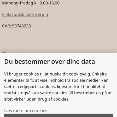
Mandag-fredag kl. 9.00-15.00
Elektronisk fakturering
CVR: 59743228
Genveje
Du bestemmer over dine data
Cookies
Aktindsigt
Vi bruger cookies til at huske dit cookievalg. Enkelte
elementer til fx at vise indhold fra sociale medier kan
Persondatabeskyttelse
sætte tredjeparts cookies, ligesom funktionalitet til
statistik også kan sætte cookies. Vi bestræber os på at
Nyttige links
sitet virker uden brug af cookies.
Plan- og Landdistriktsstyrelsen
Læs mere om cookies