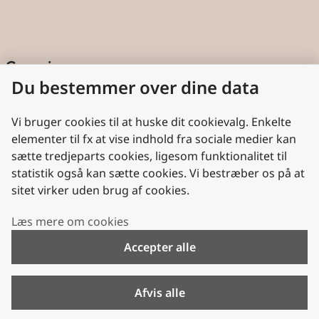
Genveje
Du bestemmer over dine data
Cookies
Aktindsigt
Vi bruger cookies til at huske dit cookievalg. Enkelte
elementer til fx at vise indhold fra sociale medier kan
Persondatabeskyttelse
sætte tredjeparts cookies, ligesom funktionalitet til
statistik også kan sætte cookies. Vi bestræber os på at
Nyttige links
sitet virker uden brug af cookies.
Plan- og Landdistriktsstyrelsen
Læs mere om cookies
VisitDenmark
Accepter alle
Folkekirken.dk
Folkekirkens Intranet
Afvis alle