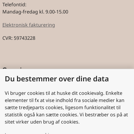
Telefontid:
Mandag-fredag kl. 9.00-15.00
Elektronisk fakturering
CVR: 59743228
Genveje
Du bestemmer over dine data
Cookies
Aktindsigt
Vi bruger cookies til at huske dit cookievalg. Enkelte
elementer til fx at vise indhold fra sociale medier kan
Persondatabeskyttelse
sætte tredjeparts cookies, ligesom funktionalitet til
statistik også kan sætte cookies. Vi bestræber os på at
Nyttige links
sitet virker uden brug af cookies.
Plan- og Landdistriktsstyrelsen