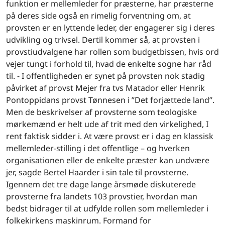
funktion er mellemleder for præsterne, har præsterne
på deres side også en rimelig forventning om, at
provsten er en lyttende leder, der engagerer sig i deres
udvikling og trivsel. Dertil kommer så, at provsten i
provstiudvalgene har rollen som budgetbissen, hvis ord
vejer tungt i forhold til, hvad de enkelte sogne har råd
til. - I offentligheden er synet på provsten nok stadig
påvirket af provst Mejer fra tvs Matador eller Henrik
Pontoppidans provst Tønnesen i ”Det forjættede land”.
Men de beskrivelser af provsterne som teologiske
mørkemænd er helt ude af trit med den virkelighed, I
rent faktisk sidder i. At være provst er i dag en klassisk
mellemleder-stilling i det offentlige – og hverken
organisationen eller de enkelte præster kan undvære
jer, sagde Bertel Haarder i sin tale til provsterne.
Igennem det tre dage lange årsmøde diskuterede
provsterne fra landets 103 provstier, hvordan man
bedst bidrager til at udfylde rollen som mellemleder i
folkekirkens maskinrum. Formand for