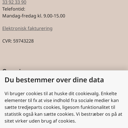
33 92 33 90
Telefontid:
Mandag-fredag kl. 9.00-15.00
Elektronisk fakturering
CVR: 59743228
Genveje
Du bestemmer over dine data
Cookies
Aktindsigt
Vi bruger cookies til at huske dit cookievalg. Enkelte
elementer til fx at vise indhold fra sociale medier kan
Persondatabeskyttelse
sætte tredjeparts cookies, ligesom funktionalitet til
statistik også kan sætte cookies. Vi bestræber os på at
Nyttige links
sitet virker uden brug af cookies.