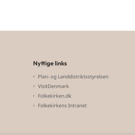
Nyttige links
Plan- og Landdistriktsstyrelsen
VisitDenmark
Folkekirken.dk
Folkekirkens Intranet