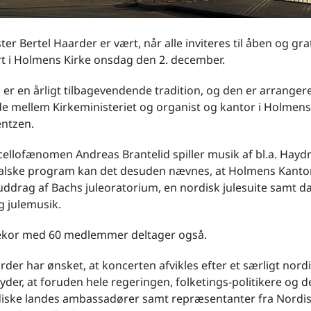
ter Bertel Haarder er vært, når alle inviteres til åben og gra
rt i Holmens Kirke onsdag den 2. december.
er en årligt tilbagevendende tradition, og den er arrangere
e mellem Kirkeministeriet og organist og kantor i Holmens 
entzen.
ellofænomen Andreas Brantelid spiller musik af bl.a. Haydn
alske program kan det desuden nævnes, at Holmens Kantori
uddrag af Bachs juleoratorium, en nordisk julesuite samt d
g julemusik.
kor med 60 medlemmer deltager også.
rder har ønsket, at koncerten afvikles efter et særligt nord
yder, at foruden hele regeringen, folketings-politikere og d
diske landes ambassadører samt repræsentanter fra Nordi