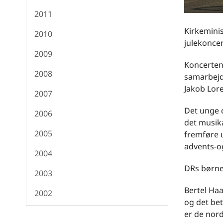
2011
Kirkeminis
2010
julekonce
2009
Koncerten 
2008
samarbejd
Jakob Lor
2007
Det unge c
2006
det musik
2005
fremføre 
advents-o
2004
DRs børne
2003
Bertel Haa
2002
og det bet
er de nor