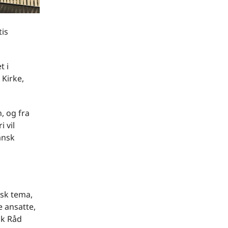
tis
t i
Kirke,
, og fra
 vil
ansk
isk tema,
e ansatte,
sk Råd