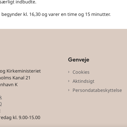
særligt indbudte.
begynder kl. 16,30 og varer en time og 15 minutter.
Genveje
 og Kirkeministeriet
Cookies
holms Kanal 21
Aktindsigt
enhavn K
Persondatabeskyttelse
k
0
:
edag kl. 9.00-15.00