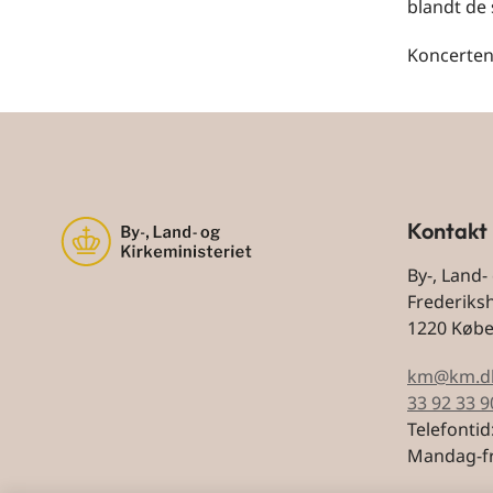
blandt de 
Koncerten 
Kontakt
By-, Land-
Frederiks
1220 Køb
km@km.d
33 92 33 9
Telefontid
Mandag-fr