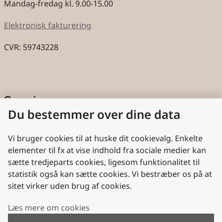
Mandag-fredag kl. 9.00-15.00
Elektronisk fakturering
CVR: 59743228
Genveje
Du bestemmer over dine data
Cookies
Aktindsigt
Vi bruger cookies til at huske dit cookievalg. Enkelte
elementer til fx at vise indhold fra sociale medier kan
Persondatabeskyttelse
sætte tredjeparts cookies, ligesom funktionalitet til
statistik også kan sætte cookies. Vi bestræber os på at
Nyttige links
sitet virker uden brug af cookies.
Plan- og Landdistriktsstyrelsen
Læs mere om cookies
VisitDenmark