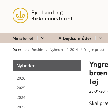
Ministeriet
Arbejdsområder
Du er her:
Forside
Nyheder
2014
Yngre præster 
Yngre
Nyheder
brænd
2026
tøj
2025
28-01-201
2024
Skal præ
2023