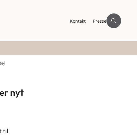
Kontakt
Presse
tøj
er nyt
til