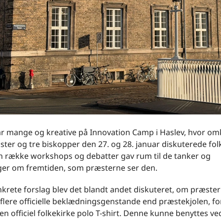
ar mange og kreative på Innovation Camp i Haslev, hvor om
ter og tre biskopper den 27. og 28. januar diskuterede fol
En række workshops og debatter gav rum til de tanker og
nger om fremtiden, som præsterne ser den.
nkrete forslag blev det blandt andet diskuteret, om præste
flere officielle beklædningsgenstande end præstekjolen, fo
n officiel folkekirke polo T-shirt. Denne kunne benyttes ve