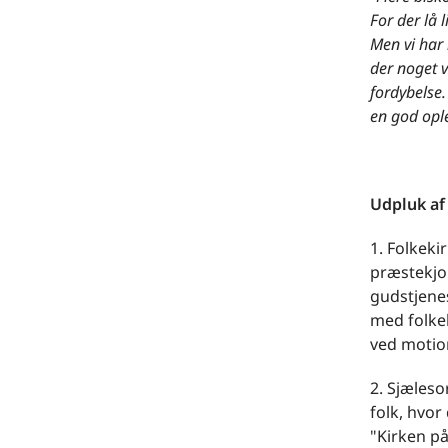
For der lå l
Men vi har 
der noget v
fordybelse
en god opl
Udpluk af
1. Folkeki
præstekjol
gudstjenes
med folkek
ved motio
2. Sjæleso
folk, hvor
"Kirken p