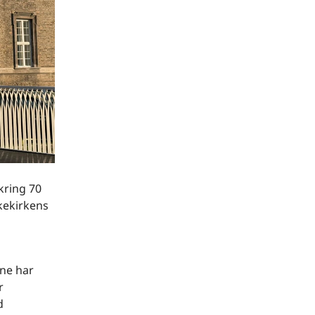
kring 70
kekirkens
rne har
r
d