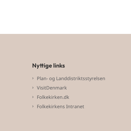
Nyttige links
Plan- og Landdistriktsstyrelsen
VisitDenmark
Folkekirken.dk
Folkekirkens Intranet