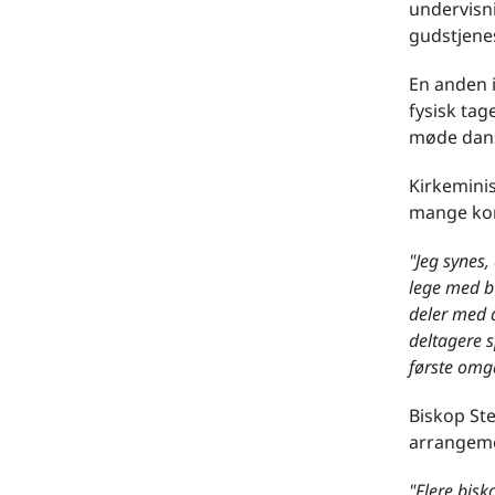
undervisni
gudstjenes
En anden i
fysisk tag
møde dans
Kirkeminis
mange kon
"Jeg synes,
lege med b
deler med d
deltagere 
første omg
Biskop Ste
arrangeme
"Flere bisk