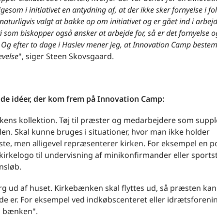
igesom i initiativet en antydning af, at der ikke sker fornyelse i fo
naturligvis valgt at bakke op om initiativet og er gået ind i arbejd
i som biskopper også ønsker at arbejde for, så er det fornyelse o
. Og efter to dage i Haslev mener jeg, at Innovation Camp bestem
evelse
", siger Steen Skovsgaard.
 de idéer, der kom frem på Innovation Camp:
rkens kollektion. Tøj til præster og medarbejdere som suppl
en. Skal kunne bruges i situationer, hvor man ikke holder
te, men alligevel repræsenterer kirken. For eksempel en po
irkelogo til undervisning af minikonfirmander eller sportstø
nsløb.
rg ud af huset. Kirkebænken skal flyttes ud, så præsten k
 de er. For eksempel ved indkøbscenteret eller idrætsforeni
å bænken".