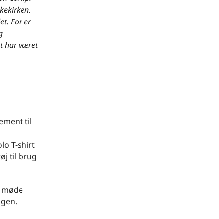
lkekirken.
et. For er
g
t har været
ement til
lo T-shirt
j til brug
an møde
ngen.