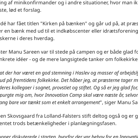
ng af minikonfirmander og i andre situationer, hvor man i
te, lød et forslag.
dé har fået titlen "Kirken på bænken" og går ud på, at præ
er en bænk med ud til et indkøbscenter eller idrætsforening
kerne i deres hverdag.
ter Manu Sareen var til stede på campen og er både glad f
krete idéer - og de mere langsigtede tanker om folkekirke
 at der har været en god stemning i Haslev og masser af arbejdslys
ud på fremtidens folkekirke. Det håber jeg, at præsterne tager 
eres kollegaer i sognet, provstiet og stiftet. Og så er jeg glad for,
spurgte mig om, hvor Innovation Camp skal være næste år, selvom
ang bare var tænkt som et enkelt arrangement
", siger Manu Sa
en Skovsgaard fra Lolland-Falsters stift deltog også og er g
ntet trods betænkeligheder i planlægningsfasen.
opper diskuterede i starten, hvorfor der var behov for en Innova