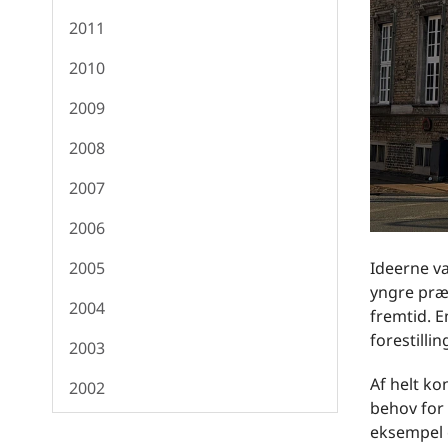
2011
2010
2009
2008
2007
2006
Ideerne v
2005
yngre præs
2004
fremtid. 
forestilli
2003
Af helt ko
2002
behov for 
eksempel e