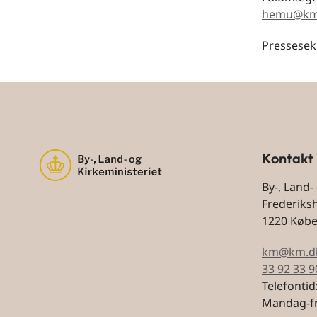
hemu@km
Pressesek
Kontakt
By-, Land-
Frederiks
1220 Køb
km@km.d
33 92 33 9
Telefontid
Mandag-fr