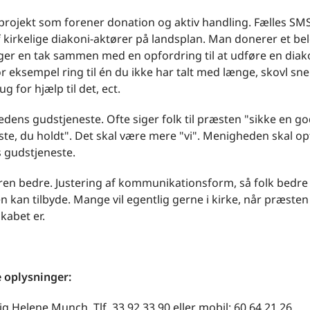
projekt som forener donation og aktiv handling. Fælles SMS
f kirkelige diakoni-aktører på landsplan. Man donerer et be
er en tak sammen med en opfordring til at udføre en diak
r eksempel ring til én du ikke har talt med længe, skovl sne
g for hjælp til det, ect.
dens gudstjeneste. Ofte siger folk til præsten "sikke en g
te, du holdt". Det skal være mere "vi". Menigheden skal op
 gudstjeneste.
ren bedre. Justering af kommunikationsform, så folk bedre 
n kan tilbyde. Mange vil egentlig gerne i kirke, når præsten 
kabet er.
e oplysninger:
 Helene Munch, Tlf. 33 92 33 90 eller mobil: 60 64 21 26,