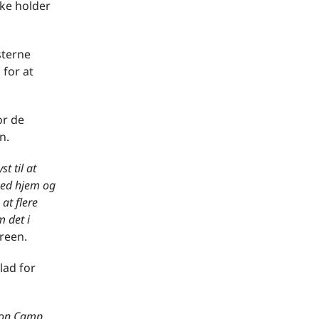
kke holder
sterne
 for at
or de
n.
t til at
med hjem og
 at flere
 det i
reen.
lad for
tion Camp.