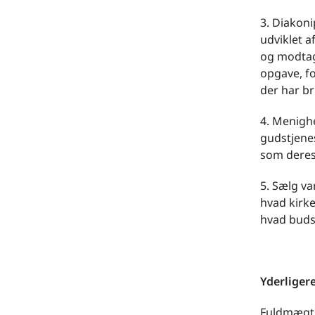
3. Diakoni
udviklet a
og modtag
opgave, fo
der har bru
4. Menighe
gudstjenes
som deres
5. Sælg va
hvad kirke
hvad buds
Yderliger
Fuldmægtig