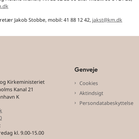
.dk
retær Jakob Stobbe, mobil: 41 88 12 42,
jakst@km.dk
Genveje
 og Kirkeministeriet
Cookies
holms Kanal 21
Aktindsigt
enhavn K
Persondatabeskyttelse
k
0
:
edag kl. 9.00-15.00