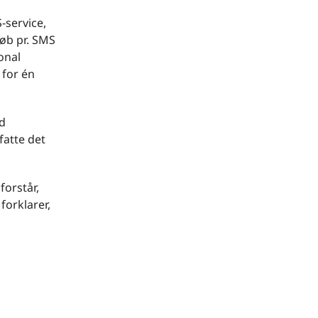
-service,
løb pr. SMS
onal
 for én
od
fatte det
forstår,
forklarer,