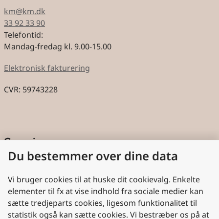
km@km.dk
33 92 33 90
Telefontid:
Mandag-fredag kl. 9.00-15.00
Elektronisk fakturering
CVR: 59743228
Genveje
Du bestemmer over dine data
Cookies
Aktindsigt
Vi bruger cookies til at huske dit cookievalg. Enkelte
elementer til fx at vise indhold fra sociale medier kan
Persondatabeskyttelse
sætte tredjeparts cookies, ligesom funktionalitet til
statistik også kan sætte cookies. Vi bestræber os på at