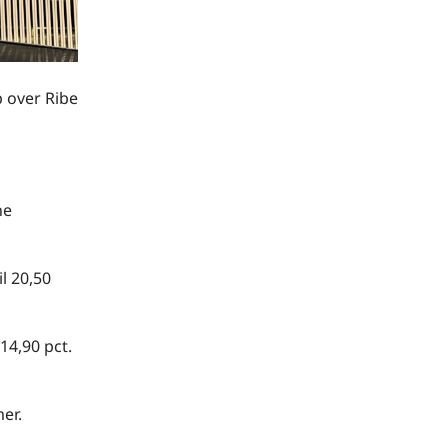
p over Ribe
ne
l 20,50
14,90 pct.
er.