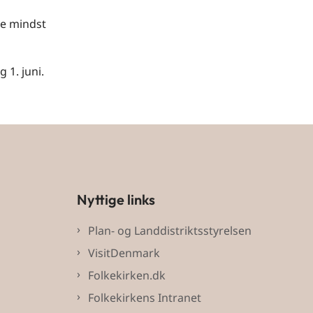
ve mindst
 1. juni.
Nyttige links
Plan- og Landdistriktsstyrelsen
VisitDenmark
Folkekirken.dk
Folkekirkens Intranet