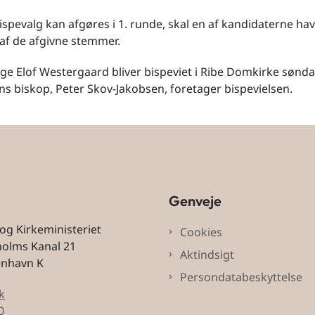
bispevalg kan afgøres i 1. runde, skal en af kandidaterne ha
af de afgivne stemmer.
ge Elof Westergaard bliver bispeviet i Ribe Domkirke søndag
s biskop, Peter Skov-Jakobsen, foretager bispevielsen.
Genveje
 og Kirkeministeriet
Cookies
holms Kanal 21
Aktindsigt
enhavn K
Persondatabeskyttelse
k
0