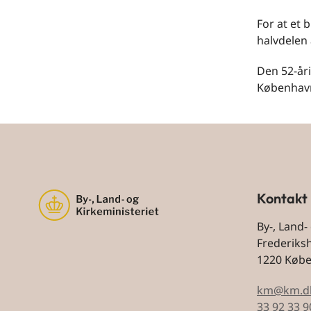
For at et 
halvdelen 
Den 52-åri
København
Kontakt
By-, Land-
Frederiks
1220 Køb
km@km.d
33 92 33 9