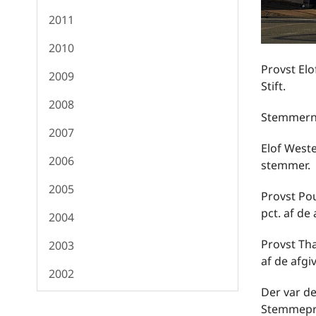
2011
2010
Provst Elo
2009
Stift.
2008
Stemmerne 
2007
Elof Weste
2006
stemmer.
2005
Provst Pou
pct. af de
2004
Provst Tha
2003
af de afg
2002
Der var de
Stemmepro