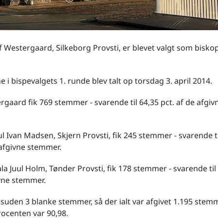
f Westergaard, Silkeborg Provsti, er blevet valgt som bisko
i bispevalgets 1. runde blev talt op torsdag 3. april 2014.
rgaard fik 769 stemmer - svarende til 64,35 pct. af de afgiv
l Ivan Madsen, Skjern Provsti, fik 245 stemmer - svarende ti
 afgivne stemmer.
la Juul Holm, Tønder Provsti, fik 178 stemmer - svarende til 
ivne stemmer.
suden 3 blanke stemmer, så der ialt var afgivet 1.195 stemm
centen var 90,98.