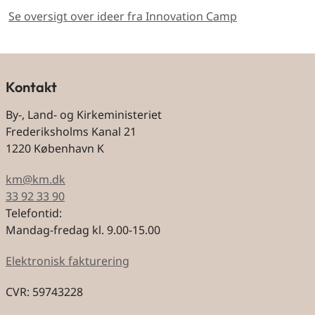
Se oversigt over ideer fra Innovation Camp
Kontakt
By-, Land- og Kirkeministeriet
Frederiksholms Kanal 21
1220 København K
km@km.dk
33 92 33 90
Telefontid:
Mandag-fredag kl. 9.00-15.00
Elektronisk fakturering
CVR: 59743228