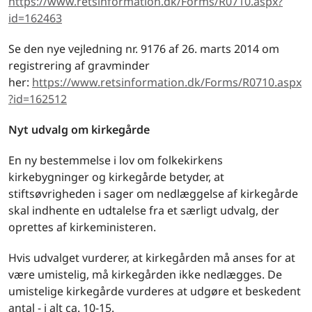
https://www.retsinformation.dk/Forms/R0710.aspx?
id=162463
Se den nye vejledning nr. 9176 af 26. marts 2014 om
registrering af gravminder
her:
https://www.retsinformation.dk/Forms/R0710.aspx
?id=162512
Nyt udvalg om kirkegårde
En ny bestemmelse i lov om folkekirkens
kirkebygninger og kirkegårde betyder, at
stiftsøvrigheden i sager om nedlæggelse af kirkegårde
skal indhente en udtalelse fra et særligt udvalg, der
oprettes af kirkeministeren.
Hvis udvalget vurderer, at kirkegården må anses for at
være umistelig, må kirkegården ikke nedlægges. De
umistelige kirkegårde vurderes at udgøre et beskedent
antal - i alt ca. 10-15.