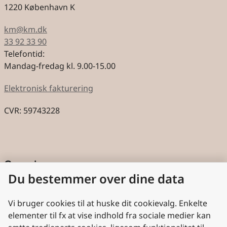
1220 København K
km@km.dk
33 92 33 90
Telefontid:
Mandag-fredag kl. 9.00-15.00
Elektronisk fakturering
CVR: 59743228
Genveje
Du bestemmer over dine data
Cookies
Aktindsigt
Vi bruger cookies til at huske dit cookievalg. Enkelte
elementer til fx at vise indhold fra sociale medier kan
Persondatabeskyttelse