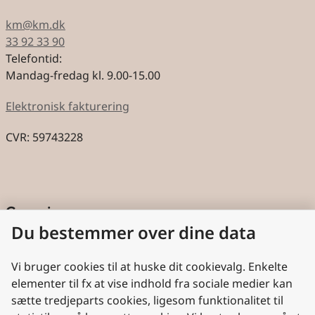
km@km.dk
33 92 33 90
Telefontid:
Mandag-fredag kl. 9.00-15.00
Elektronisk fakturering
CVR: 59743228
Genveje
Du bestemmer over dine data
Cookies
Aktindsigt
Vi bruger cookies til at huske dit cookievalg. Enkelte
elementer til fx at vise indhold fra sociale medier kan
Persondatabeskyttelse
sætte tredjeparts cookies, ligesom funktionalitet til