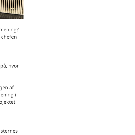
 mening?
m chefen
 på, hvor
gen af
ening i
ojektet
isternes