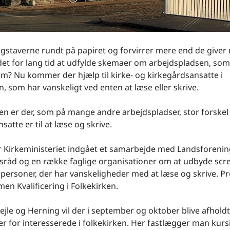
gstaverne rundt på papiret og forvirrer mere end de giver
det for lang tid at udfylde skemaer om arbejdspladsen, so
m? Nu kommer der hjælp til kirke- og kirkegårdsansatte i
n, som har vanskeligt ved enten at læse eller skrive.
ken er der, som på mange andre arbejdspladser, stor forskel
satte er til at læse og skrive.
r Kirkeministeriet indgået et samarbejde med Landsforenin
råd og en række faglige organisationer om at udbyde scre
l personer, der har vanskeligheder med at læse og skrive. Pr
en Kvalificering i Folkekirken.
Vejle og Herning vil der i september og oktober blive afholdt
r for interesserede i folkekirken. Her fastlægger man kurs