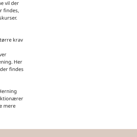
e vil der
 findes,
skurser.
større krav
ver
ening. Her
der findes
 Herning
nktionærer
se mere