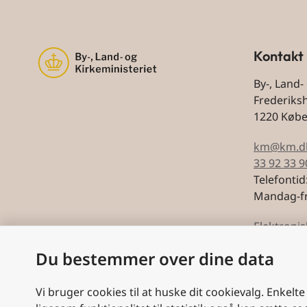
Kontakt
By-, Land-
Frederiks
1220 Køb
km@km.d
33 92 33 9
Telefontid
Mandag-fr
Elektronis
Du bestemmer over dine data
CVR: 5974
Vi bruger cookies til at huske dit cookievalg. Enkelte