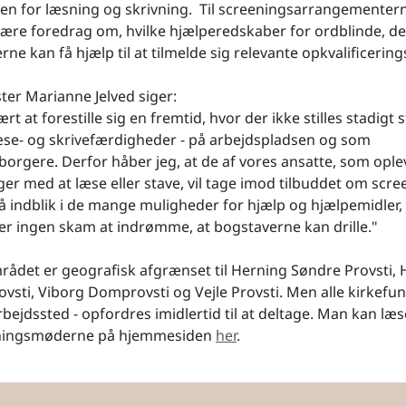
en for læsning og skrivning. Til screeningsarrangementern
ære foredrag om, hvilke hjælperedskaber for ordblinde, der
rne kan få hjælp til at tilmelde sig relevante opkvalificering
ter Marianne Jelved siger:
rt at forestille sig en fremtid, hvor der ikke stilles stadigt 
læse- og skrivefærdigheder - på arbejdspladsen og som
orgere. Derfor håber jeg, at de af vores ansatte, som ople
er med at læse eller stave, vil tage imod tilbuddet om scre
 indblik i de mange muligheder for hjælp og hjælpemidler, 
 er ingen skam at indrømme, at bogstaverne kan drille."
rådet er geografisk afgrænset til Herning Søndre Provsti,
vsti, Viborg Domprovsti og Vejle Provsti. Men alle kirkefu
rbejdssted - opfordres imidlertid til at deltage. Man kan læ
ningsmøderne på hjemmesiden
her
.