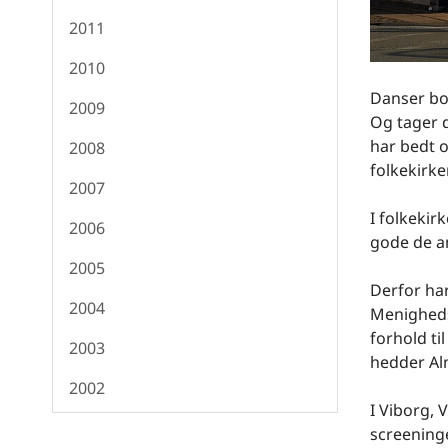
2011
2010
Danser bo
2009
Og tager 
har bedt o
2008
folkekirke
2007
I folkekir
2006
gode de an
2005
Derfor ha
2004
Menigheds
forhold ti
2003
hedder Alm
2002
I Viborg, 
screeninge