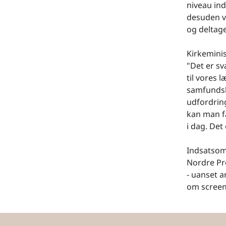
niveau ind
desuden v
og deltage
Kirkeminis
"Det er svæ
til vores 
samfundsb
udfordring
kan man få
i dag. Det
Indsatsom
Nordre Pro
- uanset a
om scree