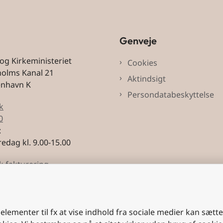
Genveje
 og Kirkeministeriet
Cookies
holms Kanal 21
Aktindsigt
enhavn K
Persondatabeskyttelse
k
0
:
edag kl. 9.00-15.00
k fakturering
3228
 elementer til fx at vise indhold fra sociale medier kan sætt