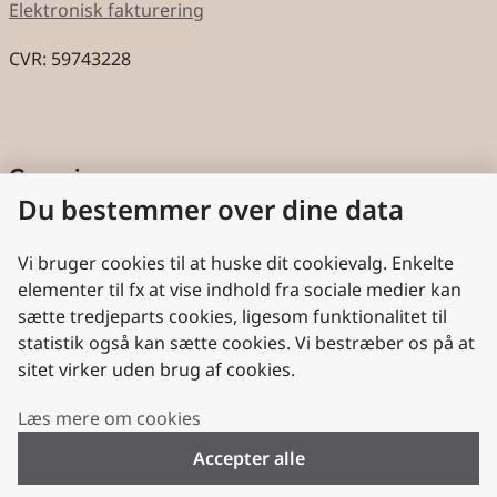
Elektronisk fakturering
CVR: 59743228
Genveje
Du bestemmer over dine data
Cookies
Aktindsigt
Vi bruger cookies til at huske dit cookievalg. Enkelte
elementer til fx at vise indhold fra sociale medier kan
Persondatabeskyttelse
sætte tredjeparts cookies, ligesom funktionalitet til
statistik også kan sætte cookies. Vi bestræber os på at
Nyttige links
sitet virker uden brug af cookies.
Plan- og Landdistriktsstyrelsen
Læs mere om cookies
VisitDenmark
Accepter alle
Folkekirken.dk