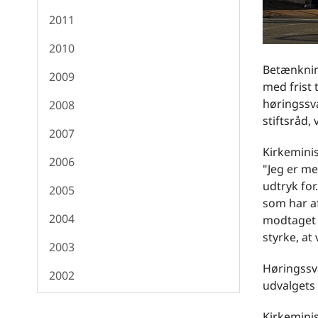
2011
2010
Betænkning
2009
med frist 
høringssva
2008
stiftsråd,
2007
Kirkeminis
2006
"Jeg er m
udtryk for
2005
som har af
2004
modtaget 
styrke, at
2003
Høringssva
2002
udvalgets 
Kirkeminis