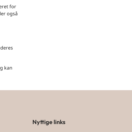
eret for
der også
 deres
ag kan
Nyttige links