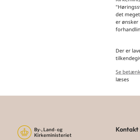
"Høringssv
det meget
er ønsker 
forhandlin
Der er la
tilkendegi
Se betæn
læses
Kontakt