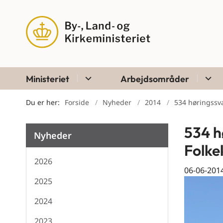
Ministeriet
Arbejdsområder
Du er her:
Forside
Nyheder
2014
534 høringssv
534 h
Nyheder
Folke
2026
06-06-201
2025
2024
2023