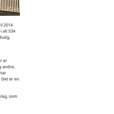
il 2014
i alt 534
dvalg,
r er
g andre,
 har
 Det er en
rslag, som