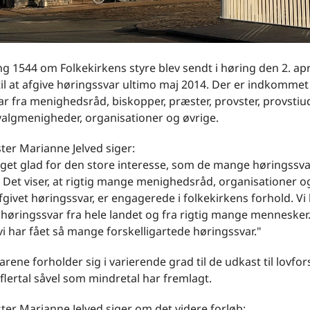
 1544 om Folkekirkens styre blev sendt i høring den 2. apr
til at afgive høringssvar ultimo maj 2014. Der er indkommet 
r fra menighedsråd, biskopper, præster, provster, provstiu
 valgmenigheder, organisationer og øvrige.
ter Marianne Jelved siger:
eget glad for den store interesse, som de mange høringssva
. Det viser, at rigtig mange menighedsråd, organisationer o
givet høringssvar, er engagerede i folkekirkens forhold. Vi
høringssvar fra hele landet og fra rigtig mange mennesker.
 vi har fået så mange forskelligartede høringssvar."
rene forholder sig i varierende grad til de udkast til lovfo
flertal såvel som mindretal har fremlagt.
ter Marianne Jelved siger om det videre forløb: