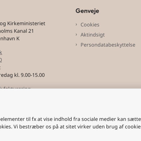
Genveje
 og Kirkeministeriet
Cookies
holms Kanal 21
Aktindsigt
enhavn K
Persondatabeskyttelse
k
0
:
edag kl. 9.00-15.00
k fakturering
3228
 elementer til fx at vise indhold fra sociale medier kan sætt
okies. Vi bestræber os på at sitet virker uden brug af cookie