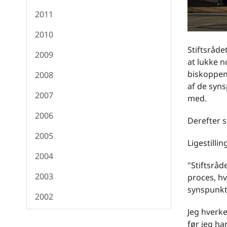
2011
2010
Stiftsråde
2009
at lukke n
biskoppen
2008
af de syn
2007
med.
2006
Derefter s
2005
Ligestilli
2004
"Stiftsrå
2003
proces, h
synspunkt
2002
Jeg hverken
før jeg ha