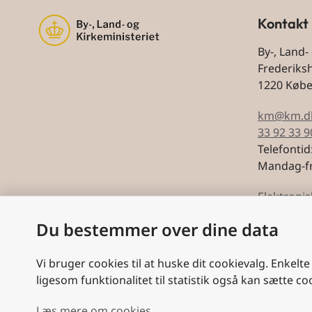
Kontakt
By-, Land-
Frederiks
1220 Køb
km@km.d
33 92 33 9
Telefontid
Mandag-fr
Elektronis
Du bestemmer over dine data
CVR: 5974
Vi bruger cookies til at huske dit cookievalg. Enkelte
ligesom funktionalitet til statistik også kan sætte co
Læs mere om cookies