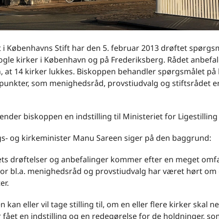
t i Københavns Stift har den 5. februar 2013 drøftet spørg
ogle kirker i København og på Frederiksberg. Rådet anbefal
, at 14 kirker lukkes. Biskoppen behandler spørgsmålet p
spunkter, som menighedsråd, provstiudvalg og stiftsrådet 
ender biskoppen en indstilling til Ministeriet for Ligestilling
ngs- og kirkeminister Manu Sareen siger på den baggrund:
dets drøftelser og anbefalinger kommer efter en meget omf
vor bl.a. menighedsråd og provstiudvalg har været hørt om
er.
 kan eller vil tage stilling til, om en eller flere kirker skal 
r fået en indstilling og en redegørelse for de holdninger, s