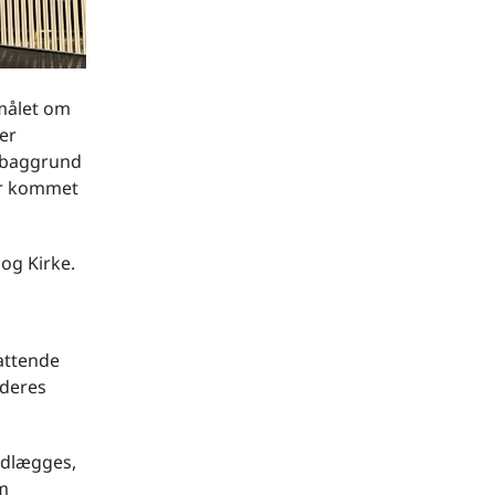
smålet om
er
å baggrund
er kommet
 og Kirke.
attende
 deres
nedlægges,
om