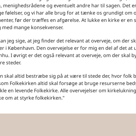
, menighedsrådene og eventuelt andre har til sagen. Det e
følelser, og vi har alle brug for at tænke os grundigt om og
enter, før der træffes en afgørelse. At lukke en kirke er en 
g med mange konsekvenser.
an jeg sige, at jeg finder det relevant at overveje, om der s
er i København. Den overvejelse er for mig en del af det at 
mhu. I øvrigt er det også relevant at overveje, om der skal 
re steder.
n skal altid bestræbe sig på at være til stede der, hvor folk 
esom Folkekirken altid skal forsøge at bruge resurserne bed
ikle en levende Folkekirke. Alle overvejelser om kirkelukni
ske om at styrke folkekirken."