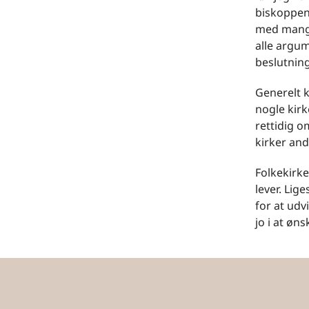
biskoppen
med mange 
alle argum
beslutnin
Generelt k
nogle kirk
rettidig o
kirker and
Folkekirke
lever. Lig
for at udv
jo i at øn