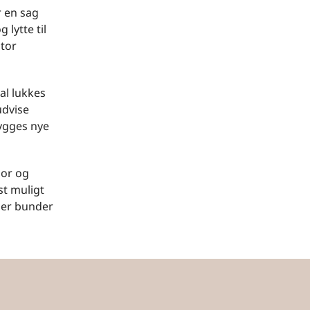
r en sag
 lytte til
stor
kal lukkes
udvise
bygges nye
bor og
st muligt
nger bunder