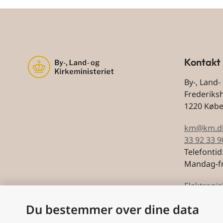
Kontakt
By-, Land-
Frederiks
1220 Køb
km@km.d
33 92 33 9
Telefontid
Mandag-fr
Elektronis
Du bestemmer over dine data
CVR: 5974