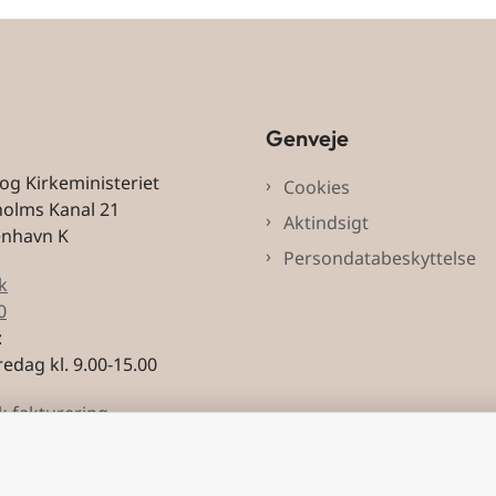
Genveje
 og Kirkeministeriet
Cookies
holms Kanal 21
Aktindsigt
enhavn K
Persondatabeskyttelse
k
0
:
edag kl. 9.00-15.00
k fakturering
3228