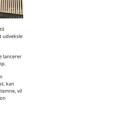
il
t udveksle
e lancerer
mp.
om
st, kan
temne, vil
ion