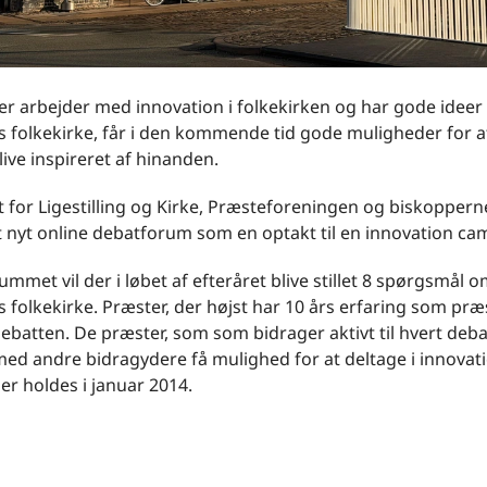
er arbejder med innovation i folkekirken og har gode ideer t
s folkekirke, får i den kommende tid gode muligheder for a
live inspireret af hinanden.
t for Ligestilling og Kirke, Præsteforeningen og biskoppern
t nyt online debatforum som en optakt til en innovation ca
ummet vil der i løbet af efteråret blive stillet 8 spørgsmål 
 folkekirke. Præster, der højst har 10 års erfaring som præ
debatten. De præster, som som bidrager aktivt til hvert deba
d andre bidragydere få mulighed for at deltage i innovat
r holdes i januar 2014.