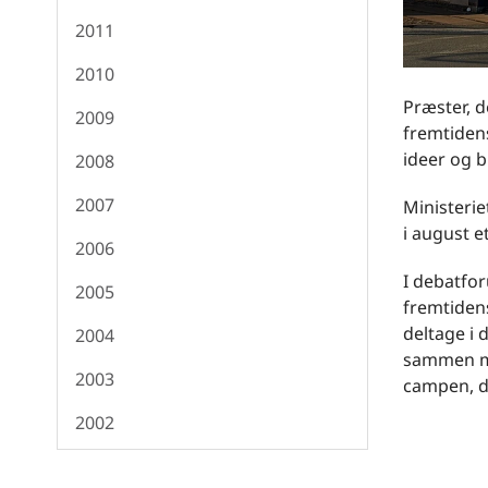
2011
2010
Præster, d
2009
fremtiden
ideer og b
2008
2007
Ministerie
i august e
2006
I debatfor
2005
fremtidens
deltage i 
2004
sammen me
2003
campen, de
2002