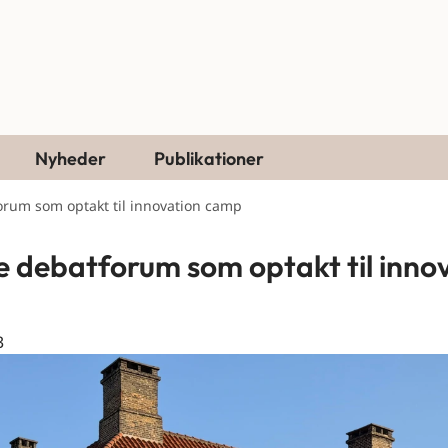
Nyheder
Publikationer
orum som optakt til innovation camp
e debatforum som optakt til inno
3