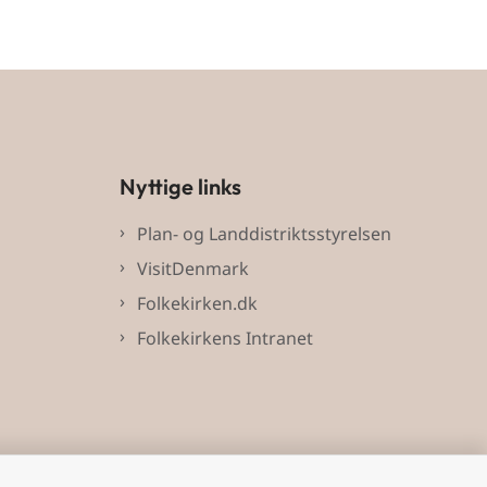
Nyttige links
Plan- og Landdistriktsstyrelsen
VisitDenmark
Folkekirken.dk
Folkekirkens Intranet