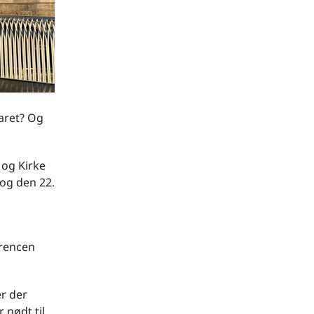
taret? Og
 og Kirke
 og den 22.
erencen
er der
 nødt til