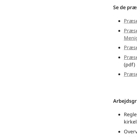
Se de præ
Præse
Præse
Meni
Præse
Præse
(pdf)
Præse
Arbejdsgr
Regle
kirke
Overv