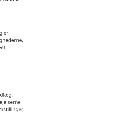
g er
ighederne,
et,
ndlæg,
vejelserne
stillinger,