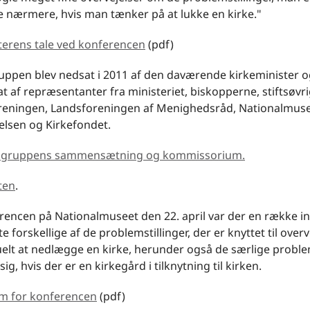
e nærmere, hvis man tænker på at lukke en kirke."
terens tale ved konferencen
(pdf)
uppen blev nedsat i 2011 af den daværende kirkeminister o
 af repræsentanter fra ministeriet, biskopperne, stiftsøvr
reningen, Landsforeningen af Menighedsråd, Nationalmuse
elsen og Kirkefondet.
sgruppens sammensætning og kommissorium.
ten
.
rencen på Nationalmuseet den 22. april var der en række i
e forskellige af de problemstillinger, der er knyttet til over
lt at nedlægge en kirke, herunder også de særlige problem
sig, hvis der er en kirkegård i tilknytning til kirken.
m for konferencen
(pdf)