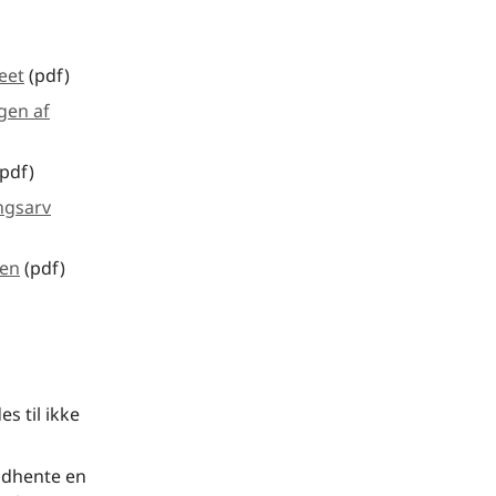
eet
(pdf)
gen af
(pdf)
ngsarv
sen
(pdf)
s til ikke
indhente en