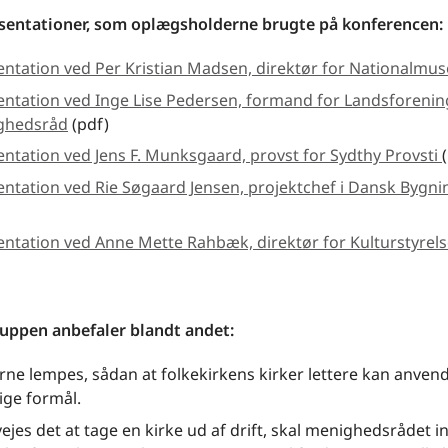
sentationer, som oplægsholderne brugte på konferencen:
ntation ved Per Kristian Madsen, direktør for Nationalmus
ntation ved Inge Lise Pedersen, formand for Landsforenin
ghedsråd
(pdf)
ntation ved Jens F. Munksgaard, provst for Sydthy Provsti
ntation ved Rie Søgaard Jensen, projektchef i Dansk Bygni
ntation ved Anne Mette Rahbæk, direktør for Kulturstyrel
uppen anbefaler blandt andet:
rne lempes, sådan at folkekirkens kirker lettere kan anvende
lige formål.
ejes det at tage en kirke ud af drift, skal menighedsrådet 