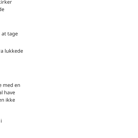
kirker
de
 at tage
ra lukkede
se med en
al have
en ikke
i