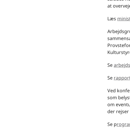
at overvej
Læs
minis
Arbejdsgr
sammensat
Provstefo
Kulturstyr
Se
arbejd
Se
rappor
Ved konfe
som belyst
om eventue
der rejser 
Se p
rogra