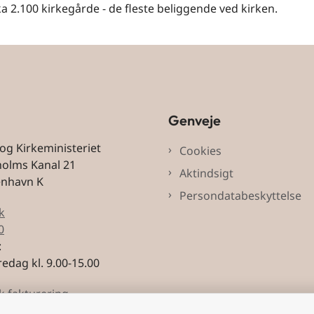
ka 2.100 kirkegårde - de fleste beliggende ved kirken.
Genveje
 og Kirkeministeriet
Cookies
holms Kanal 21
Aktindsigt
enhavn K
Persondatabeskyttelse
k
0
:
edag kl. 9.00-15.00
k fakturering