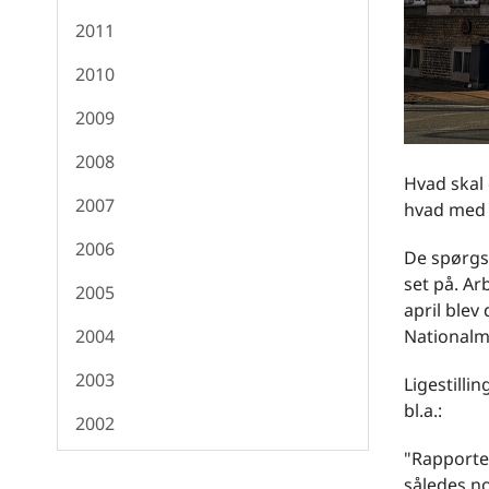
2011
2010
2009
2008
Hvad skal 
2007
hvad med 
2006
De spørgsm
set på. Ar
2005
april ble
Nationalm
2004
2003
Ligestilli
bl.a.:
2002
"Rapporten
således no