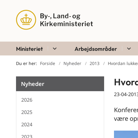
Ministeriet
Arbejdsområder
Du er her:
Forside
Nyheder
2013
Hvordan lukke
Hvord
Nyheder
23-04-201
2026
Konferen
2025
være opm
2024
2023