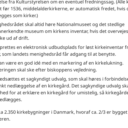
else fra Kulturstyrelsen om en eventuel fredningssag. (Alle 
t før 1536, middelalderkirkerne, er automatisk fredet, hvis 
gges som kirker.)
hedsrådet skal altid høre Nationalmuseet og det stedlige
anerkendte museum om kirkens inventar, hvis det overvejes
ke ud af drift.
prettes en elektronisk udbudsplads for løst kirkeinventar f
r, som landets menighedsråd får adgang til at benytte.
an være en god idé med en markering af en kirkelukning.
ringen skal ske efter biskoppens vejledning.
edsættes et sagkyndigt udvalg, som skal høres i forbindel
kt nedlæggelse af en kirkegård. Det sagkyndige udvalg sk
hed for at erklære en kirkegård for umistelig, så kirkegård
edlægges.
ka 2.350 kirkebygninger i Danmark, hvoraf ca. 2/3 er bygget 
eren.