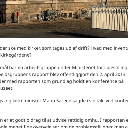
der ske med kirker, som tages ud af drift? Hvad med inven
kirkegårdene?
ål har en arbejdsgruppe under Ministeriet for Ligestilling
bejdsgruppens rapport blev offentliggjort den 2. april 2013,
v der med rapporten som grundlag holdt en konference på
useet.
ngs- og kirkeminister Manu Sareen sagde i sin tale ved konf
 er et godt bidrag til at udvise rettidig omhu. I rapporten 
gle meget fine overvejelser om de problemstillinger, man er