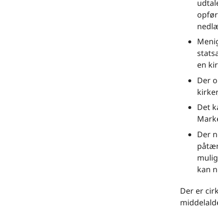
udtal
opfør
nedlæ
Menig
stats
en kir
Der o
kirke
Det k
Marke
Der n
påtæn
mulig
kan n
Der er cir
middelald