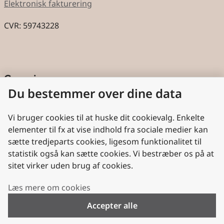
Elektronisk fakturering
CVR: 59743228
Genveje
Du bestemmer over dine data
Cookies
Aktindsigt
Vi bruger cookies til at huske dit cookievalg. Enkelte
elementer til fx at vise indhold fra sociale medier kan
Persondatabeskyttelse
sætte tredjeparts cookies, ligesom funktionalitet til
statistik også kan sætte cookies. Vi bestræber os på at
Nyttige links
sitet virker uden brug af cookies.
Plan- og Landdistriktsstyrelsen
Læs mere om cookies
VisitDenmark
Accepter alle
Folkekirken.dk