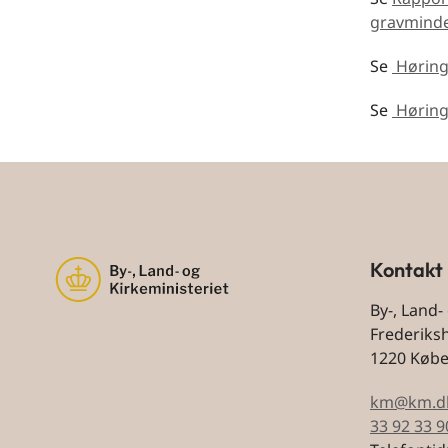
gravminde
Se
Hørin
Se
Høring
Kontakt
By-, Land-
Frederiks
1220 Køb
km@km.d
33 92 33 9