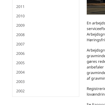
2011
2010
En arbejds
2009
serviceeft
Arbejdsgru
2008
Høringsfr
2007
Arbejdsgru
2006
gravminder
gøres red
2005
anbefaler 
2004
gravminder
af gravmin
2003
Registreri
2002
lovændring
Se
Rapport