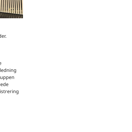
er.
e
jledning
gruppen
rede
istrering