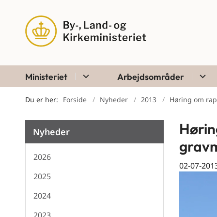
Ministeriet
Arbejdsområder
Du er her:
Forside
Nyheder
2013
Høring om rap
Hørin
Nyheder
grav
2026
02-07-201
2025
2024
2023