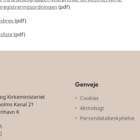
registreringsordningen
(pdf)
gsbrev
(pdf)
sliste
(pdf)
Genveje
 og Kirkeministeriet
Cookies
holms Kanal 21
Aktindsigt
enhavn K
Persondatabeskyttelse
k
0