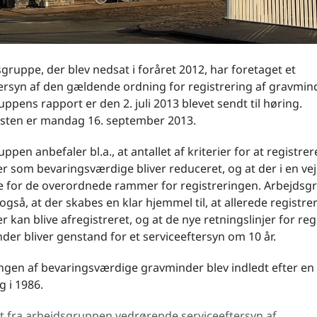
gruppe, der blev nedsat i foråret 2012, har foretaget et
ersyn af den gældende ordning for registrering af gravmind
ppens rapport er den 2. juli 2013 blevet sendt til høring.
isten er mandag 16. september 2013.
ppen anbefaler bl.a., at antallet af kriterier for at registrer
 som bevaringsværdige bliver reduceret, og at der i en ve
e for de overordnede rammer for registreringen. Arbejds
også, at der skabes en klar hjemmel til, at allerede registre
 kan blive afregistreret, og at de nye retningslinjer for reg
der bliver genstand for et serviceeftersyn om 10 år.
ngen af bevaringsværdige gravminder blev indledt efter en
 i 1986.
 fra arbejdsgruppen vedrørende serviceeftersyn af