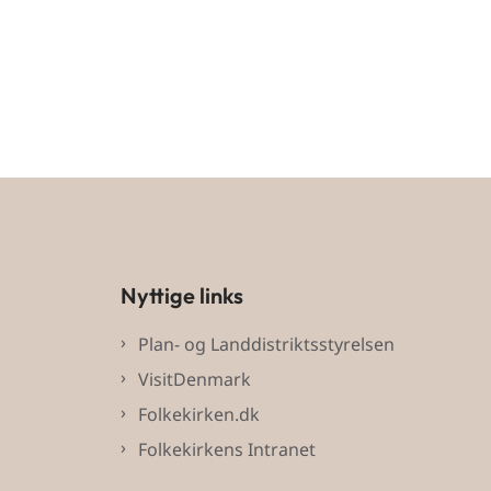
Nyttige links
Plan- og Landdistriktsstyrelsen
VisitDenmark
Folkekirken.dk
Folkekirkens Intranet