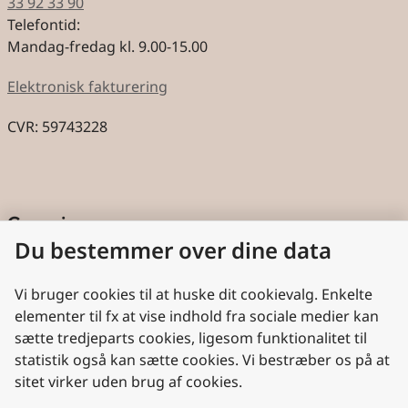
33 92 33 90
Telefontid:
Mandag-fredag kl. 9.00-15.00
Elektronisk fakturering
CVR: 59743228
Genveje
Du bestemmer over dine data
Cookies
Aktindsigt
Vi bruger cookies til at huske dit cookievalg. Enkelte
elementer til fx at vise indhold fra sociale medier kan
Persondatabeskyttelse
sætte tredjeparts cookies, ligesom funktionalitet til
statistik også kan sætte cookies. Vi bestræber os på at
Nyttige links
sitet virker uden brug af cookies.