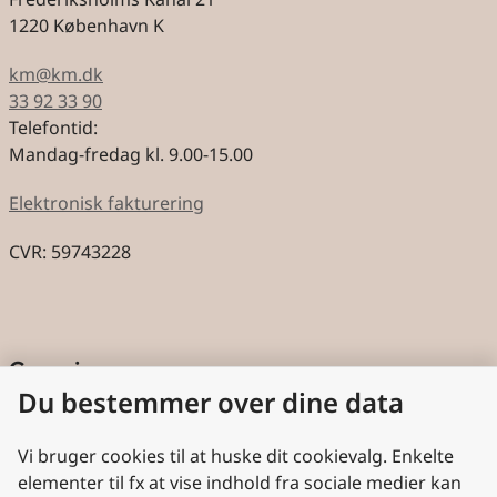
1220 København K
km@km.dk
33 92 33 90
Telefontid:
Mandag-fredag kl. 9.00-15.00
Elektronisk fakturering
CVR: 59743228
Genveje
Du bestemmer over dine data
Cookies
Aktindsigt
Vi bruger cookies til at huske dit cookievalg. Enkelte
elementer til fx at vise indhold fra sociale medier kan
Persondatabeskyttelse