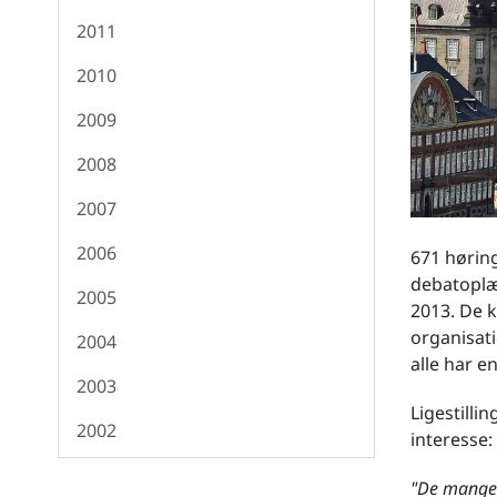
2011
2010
2009
2008
2007
2006
671 høring
debatoplæg
2005
2013. De 
organisati
2004
alle har e
2003
Ligestilli
2002
interesse:
"De mange 