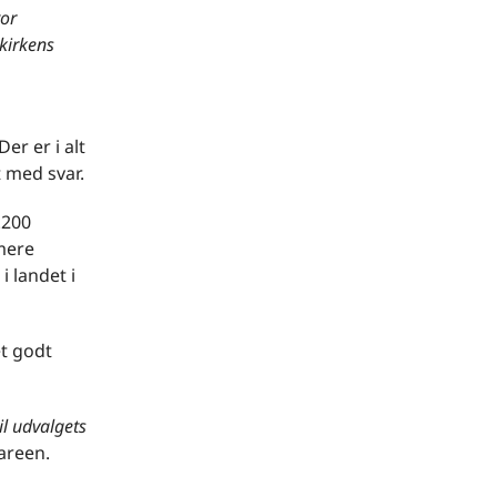
or
ekirkens
er er i alt
 med svar.
.200
mere
 landet i
et godt
il udvalgets
areen.