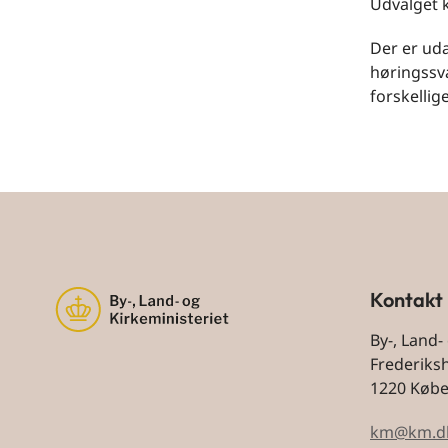
Udvalget 
Der er ud
høringssva
forskellig
Kontakt
By-, Land-
Frederiks
1220 Køb
km@km.d