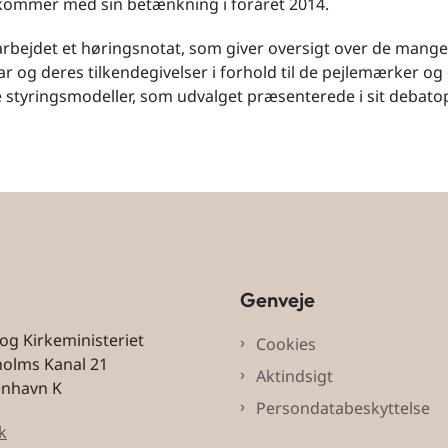
kommer med sin betænkning i foråret 2014.
arbejdet et høringsnotat, som giver oversigt over de mange
r og deres tilkendegivelser i forhold til de pejlemærker og
e styringsmodeller, som udvalget præsenterede i sit debato
Genveje
 og Kirkeministeriet
Cookies
holms Kanal 21
Aktindsigt
enhavn K
Persondatabeskyttelse
k