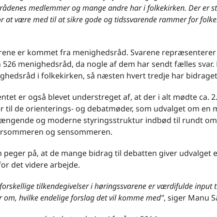
ådenes medlemmer og mange andre har i folkekirken. Der er st
or at være med til at sikre gode og tidssvarende rammer for folk
arene er kommet fra menighedsråd. Svarene repræsenterer
526 menighedsråd, da nogle af dem har sendt fælles svar. D
hedsråd i folkekirken, så næsten hvert tredje har bidraget
et er også blevet understreget af, at der i alt mødte ca. 2
 til de orienterings- og debatmøder, som udvalget om en 
gende og moderne styringsstruktur indbød til rundt om i
forsommeren og sensommeren.
 peger på, at de mange bidrag til debatten giver udvalget 
or det videre arbejde.
orskellige tilkendegivelser i høringssvarene er værdifulde input t
r om, hvilke endelige forslag det vil komme med"
, siger Manu S