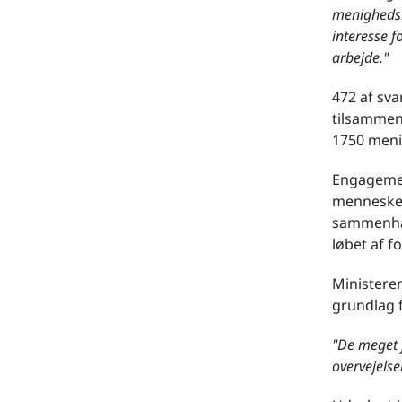
menighedsr
interesse f
arbejde."
472 af sv
tilsammen 
1750 menig
Engagement
mennesker
sammenhæn
løbet af 
Ministeren
grundlag f
"De meget f
overvejelse