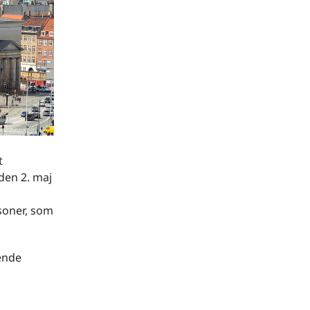
t
den 2. maj
rsoner, som
dende