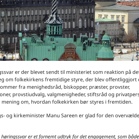
ssvar er der blevet sendt til ministeriet som reaktion på de
 om folkekirkens fremtidige styre, der blev offentliggjort 
kommer fra menighedsråd, biskopper, præster, provster,
oner, provstiudvalg, valgmenigheder, stiftsråd og privatpe
n mening om, hvordan folkekirken bør styres i fremtiden.
ngs- og kirkeminister Manu Sareen er glad for den overvæl
høringssvar er et fornemt udtryk for det engagement, som både