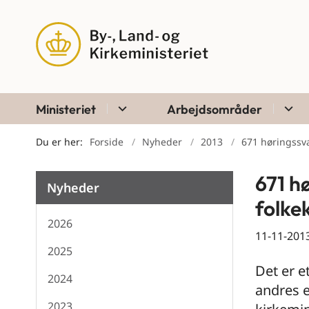
Ministeriet
Arbejdsområder
Du er her:
Forside
Nyheder
2013
671 høringssva
671 h
Nyheder
folke
2026
11-11-201
2025
Det er 
2024
andres e
2023