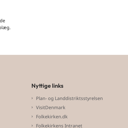
 de
plæg.
Nyttige links
Plan- og Landdistriktsstyrelsen
VisitDenmark
Folkekirken.dk
Folkekirkens Intranet