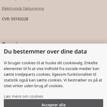
Elektronisk fakturering
CVR: 59743228
Genveje
Du bestemmer over dine data
Cookies
Aktindsigt
Vi bruger cookies til at huske dit cookievalg. Enkelte
elementer til fx at vise indhold fra sociale medier kan
Persondatabeskyttelse
sætte tredjeparts cookies, ligesom funktionalitet til
statistik også kan sætte cookies. Vi bestræber os på at
Nyttige links
sitet virker uden brug af cookies.
Plan- og Landdistriktsstyrelsen
Læs mere om cookies
VisitDenmark
Accepter alle