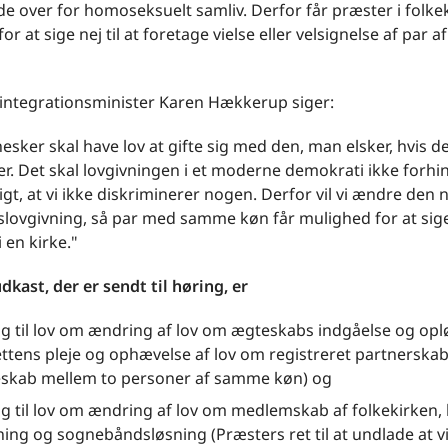
de over for homoseksuelt samliv. Derfor får præster i folke
or at sige nej til at foretage vielse eller velsignelse af par
 integrationsminister Karen Hækkerup siger:
esker skal have lov at gifte sig med den, man elsker, hvis de
. Det skal lovgivningen i et moderne demokrati ikke forhi
tigt, at vi ikke diskriminerer nogen. Derfor vil vi ændre de
ovgivning, så par med samme køn får mulighed for at sige 
 en kirke."
dkast, der er sendt til høring, er
ag til lov om ændring af lov om ægteskabs indgåelse og opl
ttens pleje og ophævelse af lov om registreret partnerska
skab mellem to personer af samme køn) og
ag til lov om ændring af lov om medlemskab af folkekirken, 
ning og sognebåndsløsning (Præsters ret til at undlade at vi