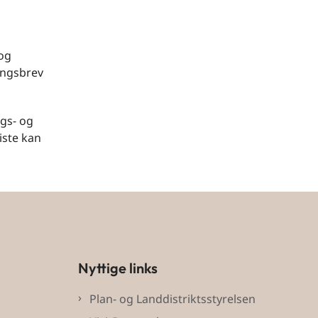
 og
ingsbrev
ngs- og
iste kan
Nyttige links
Plan- og Landdistriktsstyrelsen