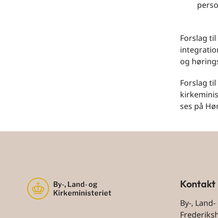
perso
Forslag ti
integrati
og høring
Forslag ti
kirkeminis
ses på Hø
Kontakt
By-, Land-
Frederiks