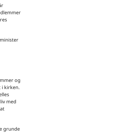
år
medlemmer
eres
sminister
l
lemmer og
i kirken.
elles
 liv med
at
ke grunde