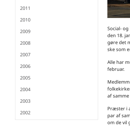
2011
2010
Social- og
2009
den 18. ja
gøre det 
2008
ske som en
2007
Alle har m
2006
februar.
2005
Medlemmer 
folkekirken
2004
af samme 
2003
Præster i 
2002
par af sa
om de vil 