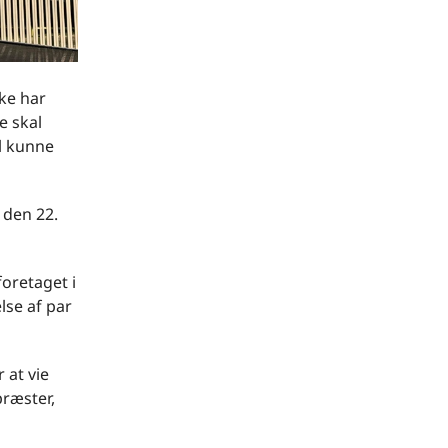
rke har
e skal
l kunne
 den 22.
foretaget i
else af par
 at vie
præster,