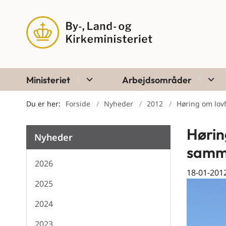
Ministeriet
Arbejdsområder
Du er her:
Forside
Nyheder
2012
Høring om lovf
Hørin
Nyheder
samm
2026
18-01-201
2025
2024
2023