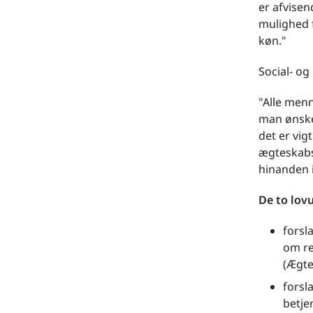
er afvisen
mulighed f
køn."
Social- og
"Alle menn
man ønsker
det er vig
ægteskabsl
hinanden i
De to lovu
forsl
om re
(Ægte
forsl
betje