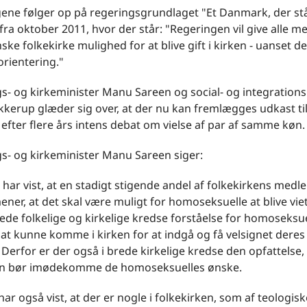
gene følger op på regeringsgrundlaget "Et Danmark, der st
ra oktober 2011, hvor der står: "Regeringen vil give alle 
ske folkekirke mulighed for at blive gift i kirken - uanset d
orientering."
ngs- og kirkeminister Manu Sareen og social- og integration
kerup glæder sig over, at der nu kan fremlægges udkast ti
 efter flere års intens debat om vielse af par af samme køn.
ngs- og kirkeminister Manu Sareen siger:
har vist, at en stadigt stigende andel af folkekirkens med
ner, at det skal være muligt for homoseksuelle at blive viet 
rede folkelige og kirkelige kredse forståelse for homoseksu
t kunne komme i kirken for at indgå og få velsignet deres
Derfor er der også i brede kirkelige kredse den opfattelse, 
en bør imødekomme de homoseksuelles ønske.
ar også vist, at der er nogle i folkekirken, som af teologis