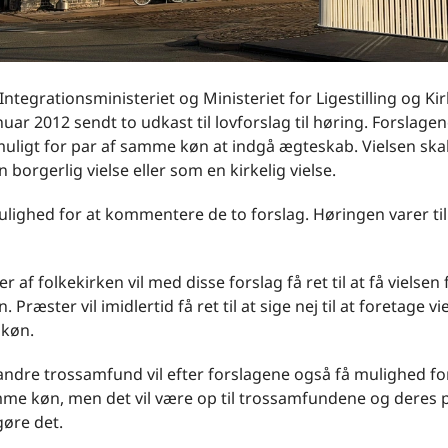
 Integrationsministeriet og Ministeriet for Ligestilling og Ki
nuar 2012 sendt to udkast til lovforslag til høring. Forslagen
muligt for par af samme køn at indgå ægteskab. Vielsen ska
 borgerlig vielse eller som en kirkelig vielse.
ulighed for at kommentere de to forslag. Høringen varer til
af folkekirken vil med disse forslag få ret til at få vielsen 
. Præster vil imidlertid få ret til at sige nej til at foretage vi
køn.
andre trossamfund vil efter forslagene også få mulighed for
mme køn, men det vil være op til trossamfundene og deres 
gøre det.