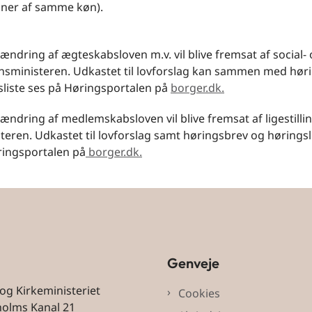
ner af samme køn).
l ændring af ægteskabsloven m.v. vil blive fremsat af social-
onsministeren. Udkastet til lovforslag kan sammen med hør
sliste ses på Høringsportalen på
borger.dk.
l ændring af medlemskabsloven vil blive fremsat af ligestilli
teren. Udkastet til lovforslag samt høringsbrev og høringsl
ringsportalen på
borger.dk.
Genveje
 og Kirkeministeriet
Cookies
holms Kanal 21