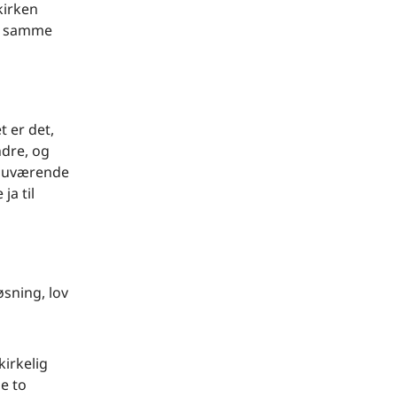
kirken
 af samme
t er det,
ndre, og
n nuværende
ja til
øsning, lov
b
kirkelig
e to