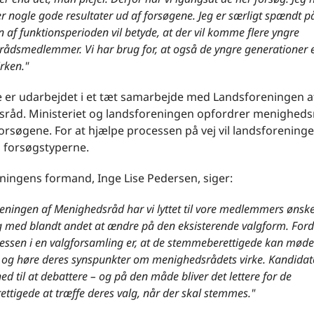
 nogle gode resultater ud af forsøgene. Jeg er særligt spændt p
n af funktionsperioden vil betyde, at der vil komme flere yngre
ådsmedlemmer. Vi har brug for, at også de yngre generationer
irken."
 er udarbejdet i et tæt samarbejde med Landsforeningen a
råd. Ministeriet og landsforeningen opfordrer menigheds
forsøgene. For at hjælpe processen på vej vil landsforening
 forsøgstyperne.
ningens formand, Inge Lise Pedersen, siger:
reningen af Menighedsråd har vi lyttet til vore medlemmers ønsk
g med blandt andet at ændre på den eksisterende valgform. Ford
essen i en valgforsamling er, at de stemmeberettigede kan møde
 og høre deres synspunkter om menighedsrådets virke. Kandidat
hed til at debattere – og på den måde bliver det lettere for de
ttigede at træffe deres valg, når der skal stemmes."