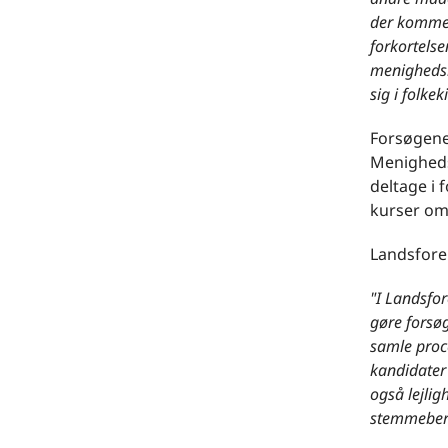
der kommer
forkortelse
menighedsr
sig i folkek
Forsøgene
Menigheds
deltage i 
kurser om
Landsfore
"I Landsfo
gøre forsø
samle proc
kandidater
også lejlig
stemmebere