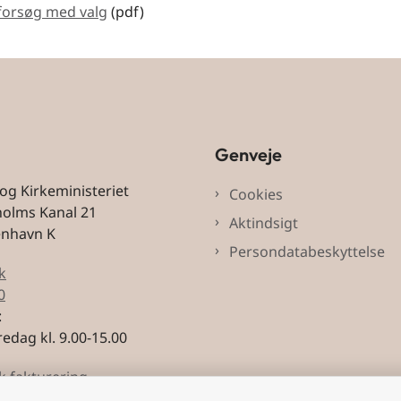
 forsøg med valg
(pdf)
Genveje
 og Kirkeministeriet
Cookies
holms Kanal 21
Aktindsigt
enhavn K
Persondatabeskyttelse
k
0
:
edag kl. 9.00-15.00
k fakturering