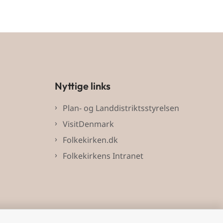
Nyttige links
Plan- og Landdistriktsstyrelsen
VisitDenmark
Folkekirken.dk
Folkekirkens Intranet