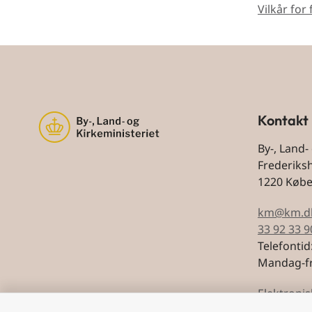
Vilkår for
Kontakt
By-, Land-
Frederiks
1220 Køb
km@km.d
33 92 33 9
Telefontid
Mandag-fr
Elektronis