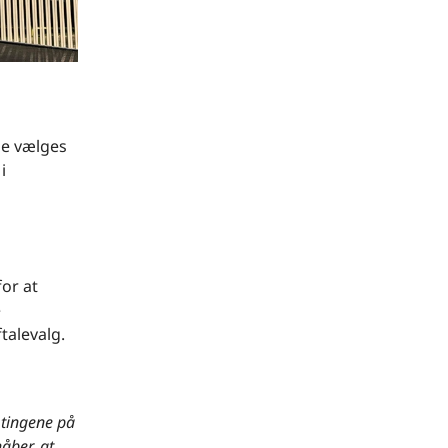
e vælges
i
for at
e
talevalg.
 tingene på
åber, at