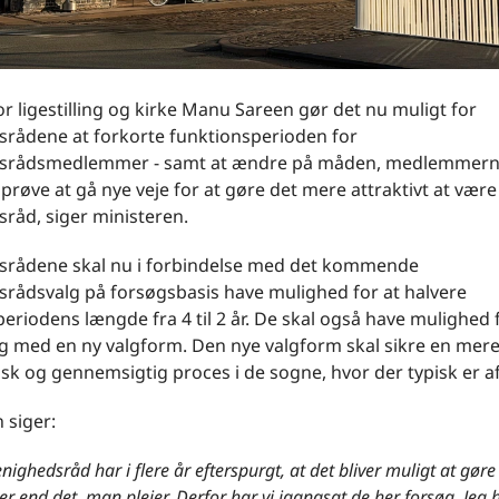
or ligestilling og kirke Manu Sareen gør det nu muligt for
rådene at forkorte funktionsperioden for
srådsmedlemmer - samt at ændre på måden, medlemmern
l prøve at gå nye veje for at gøre det mere attraktivt at være 
råd, siger ministeren.
rådene skal nu i forbindelse med det kommende
rådsvalg på forsøgsbasis have mulighed for at halvere
eriodens længde fra 4 til 2 år. De skal også have mulighed 
ig med en ny valgform. Den nye valgform skal sikre en mer
k og gennemsigtig proces i de sogne, hvor der typisk er af
 siger:
ghedsråd har i flere år efterspurgt, at det bliver muligt at gøre
 end det, man plejer. Derfor har vi igangsat de her forsøg. Jeg h