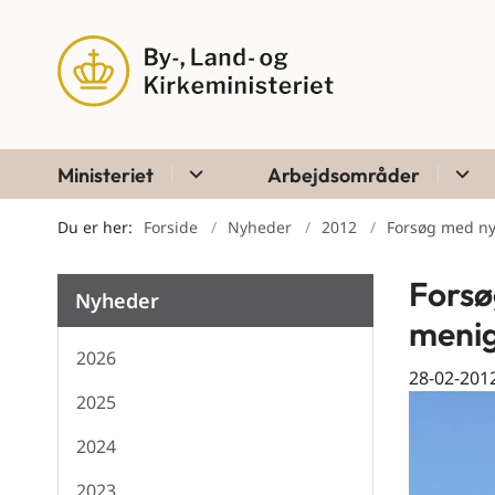
Ministeriet
Arbejdsområder
Du er her:
Forside
Nyheder
2012
Forsøg med n
Forsø
Nyheder
meni
2026
28-02-201
2025
2024
2023