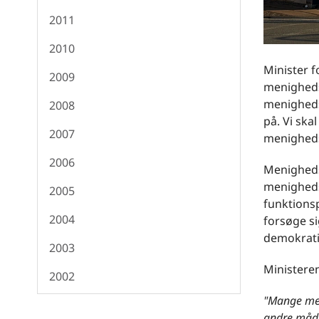
2011
2010
Minister f
2009
menigheds
menighed
2008
på. Vi ska
2007
menigheds
2006
Menigheds
menigheds
2005
funktionsp
2004
forsøge s
demokratis
2003
Ministeren
2002
"Mange meni
andre måder