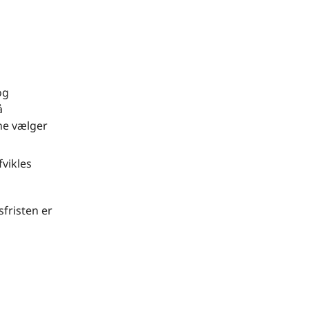
og
å
ne vælger
fvikles
fristen er