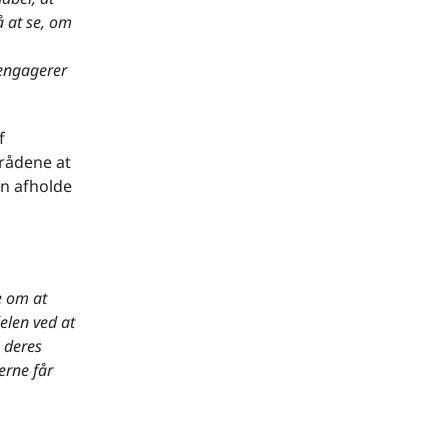
å at se, om
 engagerer
f
rådene at
en afholde
e om at
elen ved at
 deres
erne får