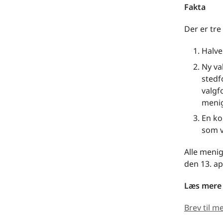
Fakta
Der er tre
Halver
Ny va
stedf
valgf
menig
En ko
som v
Alle meni
den 13. ap
Læs mere
Brev til 