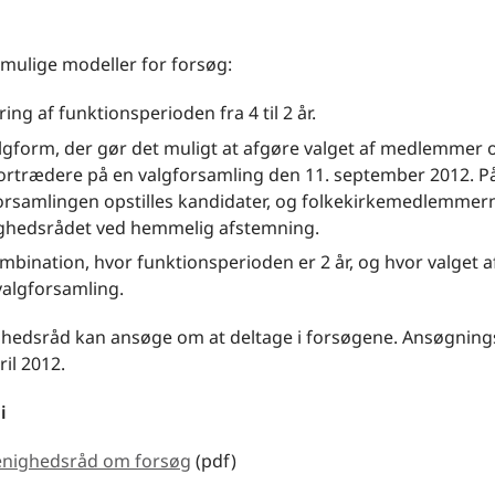
 mulige modeller for forsøg:
ing af funktionsperioden fra 4 til 2 år.
lgform, der gør det muligt at afgøre valget af medlemmer 
ortrædere på en valgforsamling den 11. september 2012. P
orsamlingen opstilles kandidater, og folkekirkemedlemmer
hedsrådet ved hemmelig afstemning.
mbination, hvor funktionsperioden er 2 år, og hvor valget a
algforsamling.
ghedsråd kan ansøge om at deltage i forsøgene. Ansøgnings
ril 2012.
 i
menighedsråd om forsøg
(pdf)