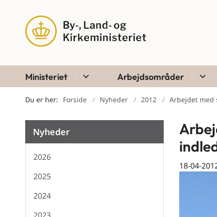
Ministeriet
Arbejdsområder
Du er her:
Forside
Nyheder
2012
Arbejdet med s
Arbej
Nyheder
indle
2026
18-04-201
2025
2024
2023