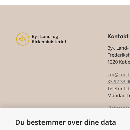
Kontakt
By-, Land-
Frederiks
1220 Køb
km@km.d
33 92 33 9
Telefontid
Mandag-fr
Elektronis
Du bestemmer over dine data
CVR: 5974