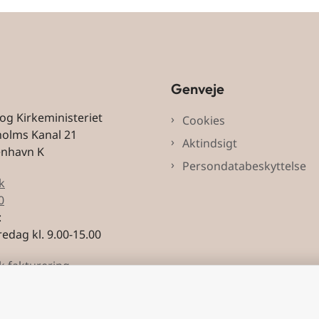
Genveje
 og Kirkeministeriet
Cookies
holms Kanal 21
Aktindsigt
enhavn K
Persondatabeskyttelse
k
0
:
edag kl. 9.00-15.00
k fakturering
3228