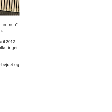
r sammen"
n.
ril 2012
olketinget
rbejdet og