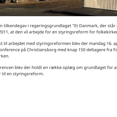
n tilkendegav i regeringsgrundlaget "Et Danmark, der stå
2011, at den vil arbejde for en styringsreform for folkekirke
t til arbejdet med styringsreformen blev der mandag 16. ap
konference på Christiansborg med knap 150 deltagere fra F
rken.
rencen blev der holdt en række oplæg om grundlaget for a
til en styringsreform.