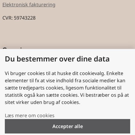
Elektronisk fakturering
CVR: 59743228
Genveje
Du bestemmer over dine data
Cookies
Aktindsigt
Vi bruger cookies til at huske dit cookievalg. Enkelte
elementer til fx at vise indhold fra sociale medier kan
Persondatabeskyttelse
sætte tredjeparts cookies, ligesom funktionalitet til
statistik også kan sætte cookies. Vi bestræber os på at
Nyttige links
sitet virker uden brug af cookies.
Plan- og Landdistriktsstyrelsen
Læs mere om cookies
VisitDenmark
Accepter alle
Folkekirken.dk