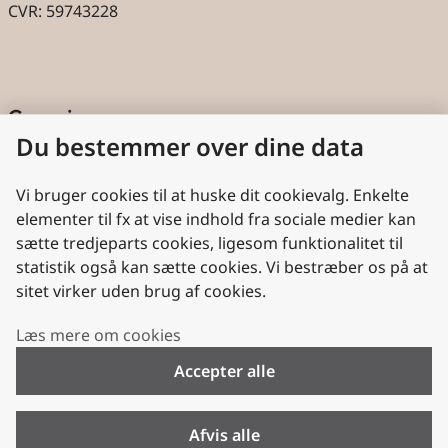
CVR: 59743228
Genveje
Du bestemmer over dine data
Cookies
Aktindsigt
Vi bruger cookies til at huske dit cookievalg. Enkelte
elementer til fx at vise indhold fra sociale medier kan
Persondatabeskyttelse
sætte tredjeparts cookies, ligesom funktionalitet til
statistik også kan sætte cookies. Vi bestræber os på at
Nyttige links
sitet virker uden brug af cookies.
Plan- og Landdistriktsstyrelsen
Læs mere om cookies
VisitDenmark
Accepter alle
Folkekirken.dk
Folkekirkens Intranet
Afvis alle