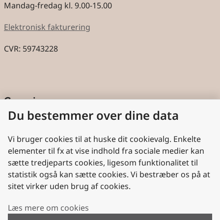
Mandag-fredag kl. 9.00-15.00
Elektronisk fakturering
CVR: 59743228
Genveje
Du bestemmer over dine data
Cookies
Aktindsigt
Vi bruger cookies til at huske dit cookievalg. Enkelte
elementer til fx at vise indhold fra sociale medier kan
Persondatabeskyttelse
sætte tredjeparts cookies, ligesom funktionalitet til
statistik også kan sætte cookies. Vi bestræber os på at
Nyttige links
sitet virker uden brug af cookies.
Plan- og Landdistriktsstyrelsen
Læs mere om cookies