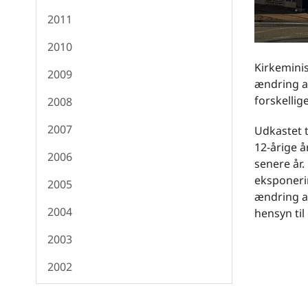
2011
2010
Kirkeminis
2009
ændring a
forskellig
2008
2007
Udkastet t
12-årige å
2006
senere år
eksponerin
2005
ændring af
2004
hensyn til
2003
2002