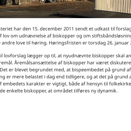
teriet har den 15. december 2011 sendt et udkast til forslag
f lov om udnævnelse af biskopper og om stiftsbåndsløsnin
e andre love til høring. Høringsfristen er torsdag 26. januar
il lovforslag lægger op til, at nyudnævnte biskopper skal a
remål. Åremålsansættelse af biskopper har været diskuteret
. Det er blevet begrundet med, at bispeembedet på grund af
g er mere belastet i dag end tidligere, og at det på grund
 embedets karakter er vigtigt, både af hensyn til folkekirk
 de enkelte biskopper, at området tilføres ny dynamik.