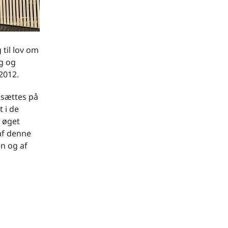
 til lov om
g og
 2012.
nsættes på
 i de
 øget
 af denne
en og af