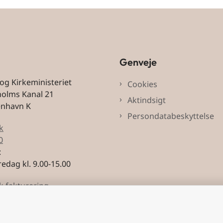
Genveje
 og Kirkeministeriet
Cookies
holms Kanal 21
Aktindsigt
enhavn K
Persondatabeskyttelse
k
0
:
edag kl. 9.00-15.00
k fakturering
3228