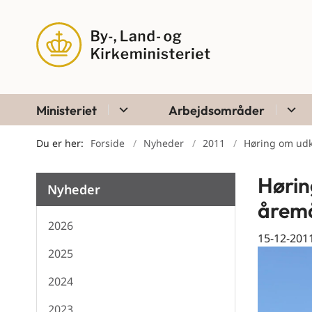
Ministeriet
Arbejdsområder
Du er her:
Forside
Nyheder
2011
Høring om udka
Hørin
Nyheder
åremå
2026
15-12-201
2025
2024
2023