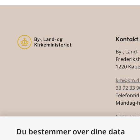
Kontakt
By-, Land-
Frederiks
1220 Køb
km@km.d
33 92 33 9
Telefontid
Mandag-fr
Elektronis
Du bestemmer over dine data
CVR: 5974