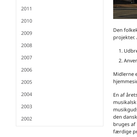
2011
2010
Den folkek
2009
projekter.
2008
Udbre
2007
Anven
2006
Midlerne e
hjemmesid
2005
2004
En af året
musikalsk 
2003
musikgudst
den dansk
2002
bruges af
færdige pr