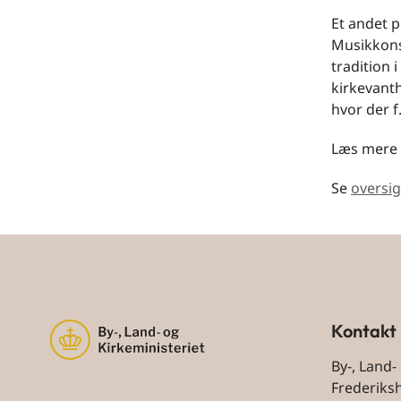
Et andet p
Musikkons
tradition 
kirkevant
hvor der 
Læs mere 
Se
oversig
Kontakt
By-, Land-
Frederiks