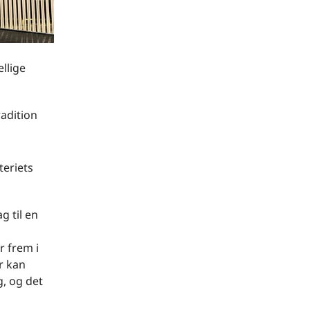
ellige
adition
teriets
g til en
r frem i
r kan
, og det