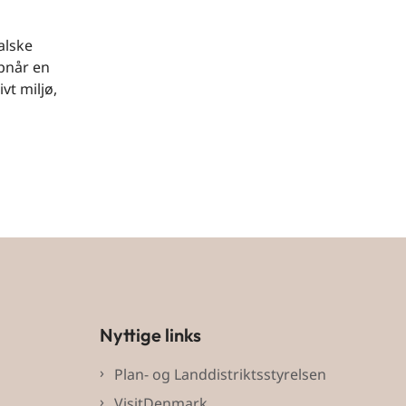
alske
opnår en
vt miljø,
Nyttige links
Plan- og Landdistriktsstyrelsen
VisitDenmark