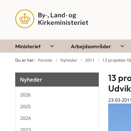
Ministeriet
Arbejdsområder
Du er her:
Forside
Nyheder
2011
13 projekter få
13 pro
Nyheder
Udvik
2026
23-03-201
2025
2024
2023