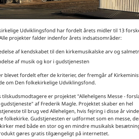
irkelige Udviklingsfond har fordelt årets midler til 13 forsk
 Alle projekter falder indenfor årets indsatsområder:
delse af kendskabet til den kirkemusikalske arv og salmetr
delse af musik og kor i gudstjenesten
r blevet fordelt efter de kriterier, der fremgår af Kirkeminis
e om Den folkekirkelige Udviklingsfond.
s tilskudsmodtagere er projektet "Allehelgens Messe - forsla
gudstjeneste" af Frederik Magle. Projektet skaber en hel
jeneste til brug ved Allehelgen, hvis fejring i disse år vinde
e folkekirke. Gudstjenesten er udformet som en messe, de
 kirker med både en stor og en mindre musikalsk besætning
odukt gøres gratis tilgængeligt på internettet.