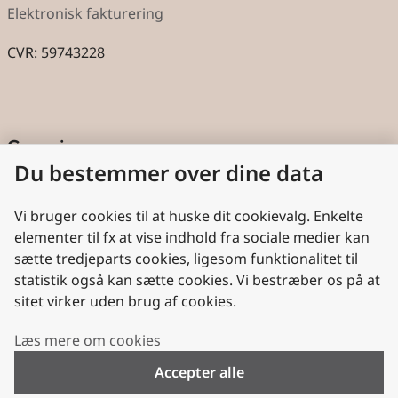
Elektronisk fakturering
CVR: 59743228
Genveje
Du bestemmer over dine data
Cookies
Aktindsigt
Vi bruger cookies til at huske dit cookievalg. Enkelte
elementer til fx at vise indhold fra sociale medier kan
Persondatabeskyttelse
sætte tredjeparts cookies, ligesom funktionalitet til
statistik også kan sætte cookies. Vi bestræber os på at
Nyttige links
sitet virker uden brug af cookies.
Plan- og Landdistriktsstyrelsen
Læs mere om cookies
VisitDenmark
Accepter alle
Folkekirken.dk