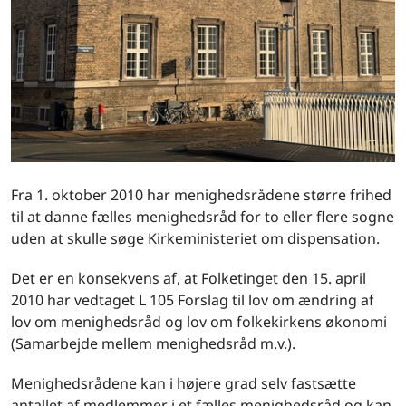
Fra 1. oktober 2010 har menighedsrådene større frihed
til at danne fælles menighedsråd for to eller flere sogne
uden at skulle søge Kirkeministeriet om dispensation.
Det er en konsekvens af, at Folketinget den 15. april
2010 har vedtaget L 105 Forslag til lov om ændring af
lov om menighedsråd og lov om folkekirkens økonomi
(Samarbejde mellem menighedsråd m.v.).
Menighedsrådene kan i højere grad selv fastsætte
antallet af medlemmer i et fælles menighedsråd og kan