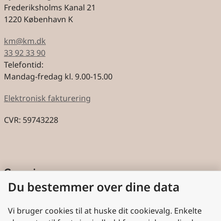
Frederiksholms Kanal 21
1220 København K
km@km.dk
33 92 33 90
Telefontid:
Mandag-fredag kl. 9.00-15.00
Elektronisk fakturering
CVR: 59743228
Genveje
Du bestemmer over dine data
Cookies
Aktindsigt
Vi bruger cookies til at huske dit cookievalg. Enkelte