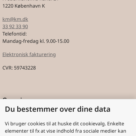
1220 København K
km@km.dk
33 92 33 90
Telefontid:
Mandag-fredag kl. 9.00-15.00
Elektronisk fakturering
CVR: 59743228
Genveje
Du bestemmer over dine data
Cookies
Aktindsigt
Vi bruger cookies til at huske dit cookievalg. Enkelte
elementer til fx at vise indhold fra sociale medier kan
Persondatabeskyttelse