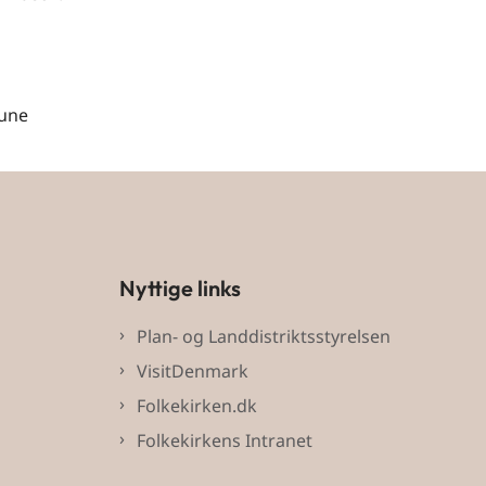
mune
Nyttige links
Plan- og Landdistriktsstyrelsen
VisitDenmark
Folkekirken.dk
Folkekirkens Intranet