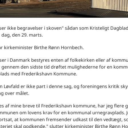
er ikke begravelser i skoven" sådan som Kristeligt Dagblad
 i dag, den 29. marts.
år kirkeminister Birthe Rønn Hornbech.
ser i Danmark bestyres enten af folkekirken eller af kommu
r gennem den sidste tid drøftet mulighederne for en komm
plads med Frederikshavn Kommune.
 Løvfald er ikke part i denne sag, og foreningens kritik sky
g over målet.
es af mine breve til Frederikshavn kommune, har jeg flere 
ommunen om lovens krav for en kommunal urnegravplads. 
fortsat, at kommunen fremsender udkast til den vedtægt, 
teriet skal godkende," slutter kirkeminister Birthe Rønn H