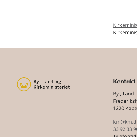
Kirkemini
Kirkemini
Kontakt
By-, Land-
Frederiks
1220 Køb
km@km.d
33 92 33 9
Telefontid