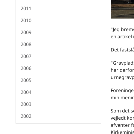
2011
2010
"Jeg brems
2009
en artikel
2008
Det fastsl
2007
"Gravplad
2006
har derfo
urnegrav
2005
Foreningen
2004
min menin
2003
Som det s
2002
vejledt k
afventer 
Kirkeminis