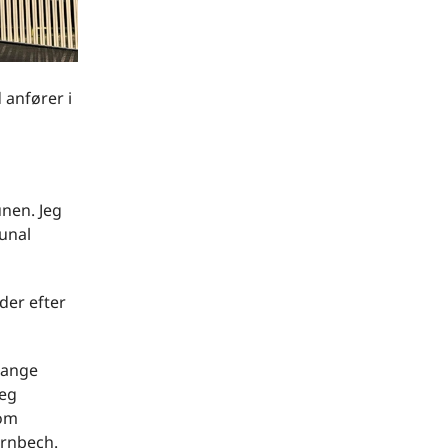
 anfører i
nen. Jeg
unal
der efter
gange
Jeg
som
ornbech.