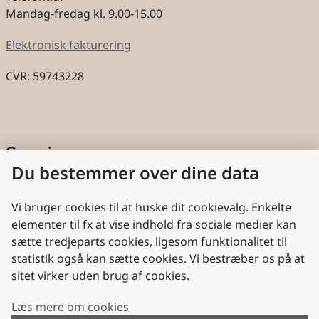
Mandag-fredag kl. 9.00-15.00
Elektronisk fakturering
CVR: 59743228
Genveje
Du bestemmer over dine data
Cookies
Aktindsigt
Vi bruger cookies til at huske dit cookievalg. Enkelte
elementer til fx at vise indhold fra sociale medier kan
Persondatabeskyttelse
sætte tredjeparts cookies, ligesom funktionalitet til
statistik også kan sætte cookies. Vi bestræber os på at
Nyttige links
sitet virker uden brug af cookies.
Plan- og Landdistriktsstyrelsen
Læs mere om cookies