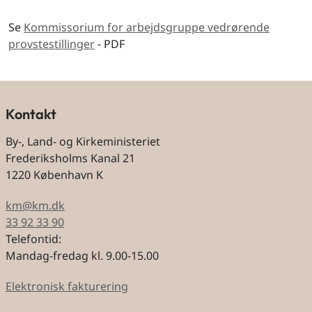
Se
Kommissorium for arbejdsgruppe vedrørende
provstestillinger
- PDF
Kontakt
By-, Land- og Kirkeministeriet
Frederiksholms Kanal 21
1220 København K
km@km.dk
33 92 33 90
Telefontid:
Mandag-fredag kl. 9.00-15.00
Elektronisk fakturering