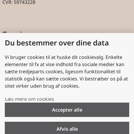
CVR: 59743228
Genveje
Du bestemmer over dine data
Cookies
Aktindsigt
Vi bruger cookies til at huske dit cookievalg. Enkelte
elementer til fx at vise indhold fra sociale medier kan
Persondatabeskyttelse
sætte tredjeparts cookies, ligesom funktionalitet til
statistik også kan sætte cookies. Vi bestræber os på at
Nyttige links
sitet virker uden brug af cookies.
Plan- og Landdistriktsstyrelsen
Læs mere om cookies
VisitDenmark
Accepter alle
Folkekirken.dk
Folkekirkens Intranet
Afvis alle