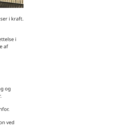
er i kraft.
ttelse i
e af
ag og
.
nfor.
ion ved