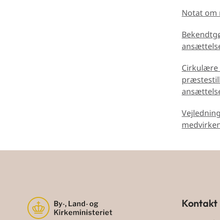
Notat om 
Bekendtgø
ansættelse
Cirkulære 
præstestil
ansættels
Vejlednin
medvirken 
Kontakt