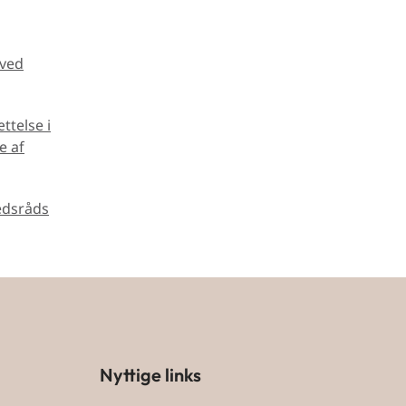
 ved
ttelse i
e af
edsråds
Nyttige links