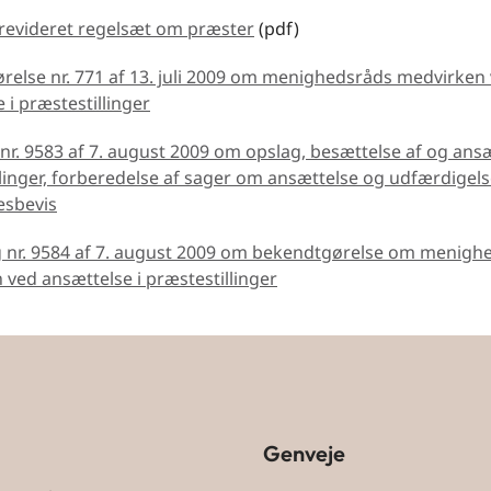
revideret regelsæt om præster
(pdf)
relse nr. 771 af 13. juli 2009 om menighedsråds medvirken
 i præstestillinger
nr. 9583 af 7. august 2009 om opslag, besættelse af og ansæ
linger, forberedelse af sager om ansættelse og udfærdigels
esbevis
g nr. 9584 af 7. august 2009 om bekendtgørelse om menigh
ved ansættelse i præstestillinger
Genveje