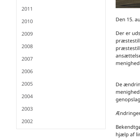
2011
Den 15. au
2010
Der er ud
2009
præstestil
2008
præstestil
ansættels
2007
menigheds
2006
2005
De ændring
menigheds
2004
genopslag 
2003
Ændringern
2002
Bekendtgør
hjælp af l