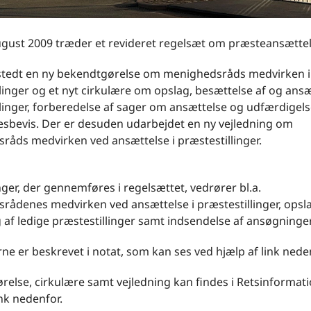
gust 2009 træder et revideret regelsæt om præsteansættels
stedt en ny bekendtgørelse om menighedsråds medvirken i
linger og et nyt cirkulære om opslag, besættelse af og ansæ
linger, forberedelse af sager om ansættelse og udfærdigels
esbevis. Der er desuden udarbejdet en ny vejledning om
råds medvirken ved ansættelse i præstestillinger.
er, der gennemføres i regelsættet, vedrører bl.a.
rådenes medvirken ved ansættelse i præstestillinger, opsl
af ledige præstestillinger samt indsendelse af ansøgninger
e er beskrevet i notat, som kan ses ved hjælp af link nede
else, cirkulære samt vejledning kan findes i Retsinformat
ink nedenfor.