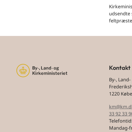
Kirkeminis
udsendte s
feltpræste
Kontakt
By-, Land-
Frederiks
1220 Køb
km@km.d
33 92 33 9
Telefontid
Mandag-fr