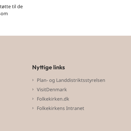
øtte til de
 som
Nyttige links
Plan- og Landdistriktsstyrelsen
VisitDenmark
Folkekirken.dk
Folkekirkens Intranet