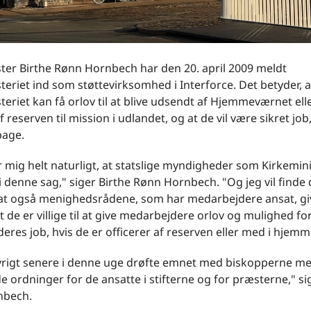
ter Birthe Rønn Hornbech har den 20. april 2009 meldt
teriet ind som støttevirksomhed i Interforce. Det betyder, a
teriet kan få orlov til at blive udsendt af Hjemmeværnet el
f reserven til mission i udlandet, og at de vil være sikret job
bage.
r mig helt naturligt, at statslige myndigheder som Kirkemini
i denne sag," siger Birthe Rønn Hornbech. "Og jeg vil finde 
, at også menighedsrådene, som har medarbejdere ansat, gi
at de er villige til at give medarbejdere orlov og mulighed fo
l deres job, hvis de er officerer af reserven eller med i hjem
 øvrigt senere i denne uge drøfte emnet med biskopperne m
e ordninger for de ansatte i stifterne og for præsterne," si
nbech.