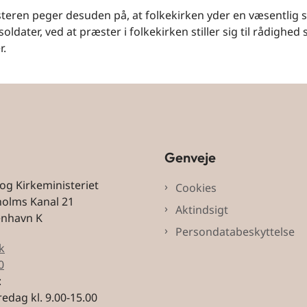
teren peger desuden på, at folkekirken yder en væsentlig st
oldater, ved at præster i folkekirken stiller sig til rådighed
r.
Genveje
 og Kirkeministeriet
Cookies
holms Kanal 21
Aktindsigt
enhavn K
Persondatabeskyttelse
k
0
:
edag kl. 9.00-15.00