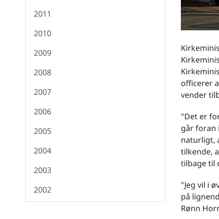
2011
2010
Kirkeminis
2009
Kirkeminis
Kirkeminis
2008
officerer a
2007
vender til
2006
"Det er fo
går foran 
2005
naturligt
2004
tilkende, 
tilbage ti
2003
"Jeg vil i
2002
på lignend
Rønn Hor