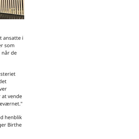
t ansatte i
ler som
, når de
steriet
det
ver
r at vende
meværnet."
ed henblik
ger Birthe