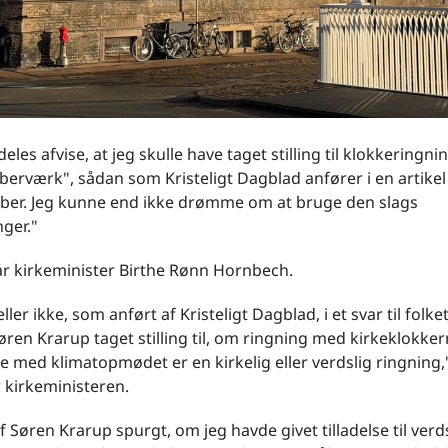
eles afvise, at jeg skulle have taget stilling til klokkeringni
erværk", sådan som Kristeligt Dagblad anfører i en artikel 
ber. Jeg kunne end ikke drømme om at bruge den slags
ger."
år kirkeminister Birthe Rønn Hornbech.
ller ikke, som anført af Kristeligt Dagblad, i et svar til folke
en Krarup taget stilling til, om ringning med kirkeklokker
e med klimatopmødet er en kirkelig eller verdslig ringning,
 kirkeministeren.
af Søren Krarup spurgt, om jeg havde givet tilladelse til verd