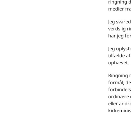
ringning d
medier fra
Jeg svared
verdslig r
har jeg for
Jeg oplyst
tilfælde af
ophævet.
Ringning m
formål, de
forbindels
ordinære 
eller andr
kirkemini