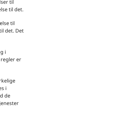
er til
se til det.
lse til
il det. Det
g i
 regler er
rkelige
s i
ed de
jenester