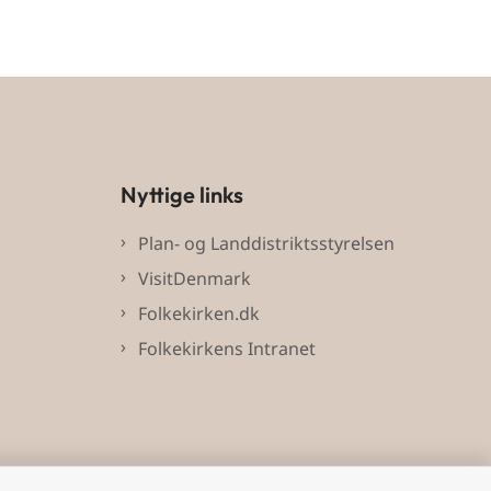
Nyttige links
Plan- og Landdistriktsstyrelsen
VisitDenmark
Folkekirken.dk
Folkekirkens Intranet