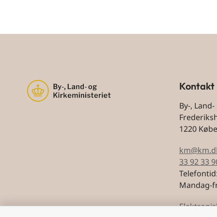
Kontakt
By-, Land-
Frederiks
1220 Køb
km@km.d
33 92 33 9
Telefontid
Mandag-fr
Elektronis