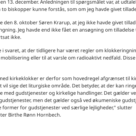
en 13. december. Anledningen til spørgsmålet var, at udtalels
 to biskopper kunne forstås, som om jeg havde givet tilladel
e den 8. oktober Søren Krarup, at jeg ikke havde givet tillade
ingning. Jeg havde end ikke fået en ansøgning om tilladelse t
tsat ikke.
e i svaret, at der tidligere har været regler om klokkeringnin
 mobilisering eller til at varsle om radioaktivt nedfald. Disse
ed kirkeklokker er derfor som hovedregel afgrænset til ki
t vil sige det liturgiske område. Det betyder, at der kan ringe
e med gudstjenester og kirkelige handlinger. Det gælder v
gudstjenester, men det gælder også ved økumeniske gudst
e former for gudstjenester ved særlige lejligheder," slutter
ster Birthe Rønn Hornbech.