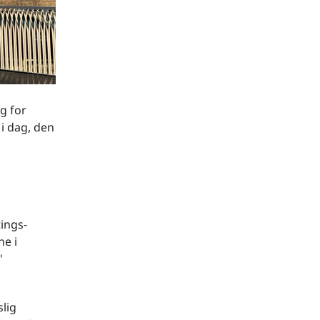
ng for
i dag, den
tings­
ne i
"
slig