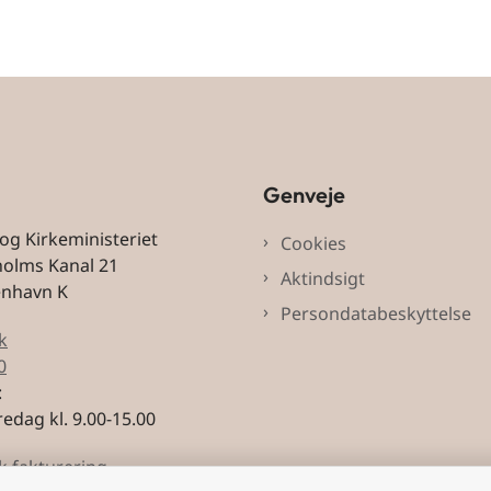
Genveje
 og Kirkeministeriet
Cookies
holms Kanal 21
Aktindsigt
enhavn K
Persondatabeskyttelse
k
0
:
edag kl. 9.00-15.00
k fakturering