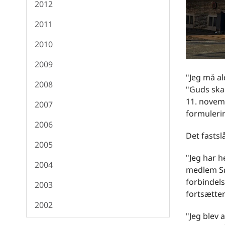
2012
2011
2010
2009
"Jeg må ald
2008
"Guds skab
11. novem
2007
formulerin
2006
Det fastsl
2005
"Jeg har he
2004
medlem Sør
forbindels
2003
fortsætter
2002
"Jeg blev 