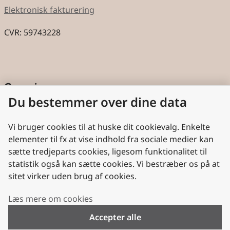
Elektronisk fakturering
CVR: 59743228
Genveje
Du bestemmer over dine data
Cookies
Aktindsigt
Vi bruger cookies til at huske dit cookievalg. Enkelte
elementer til fx at vise indhold fra sociale medier kan
Persondatabeskyttelse
sætte tredjeparts cookies, ligesom funktionalitet til
statistik også kan sætte cookies. Vi bestræber os på at
Nyttige links
sitet virker uden brug af cookies.
Plan- og Landdistriktsstyrelsen
Læs mere om cookies
VisitDenmark
Accepter alle
Folkekirken.dk