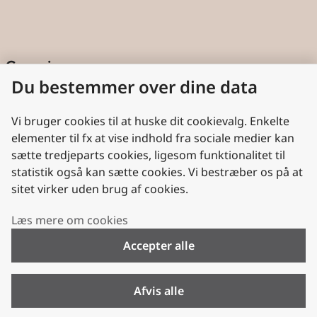
Genveje
Du bestemmer over dine data
Cookies
Aktindsigt
Vi bruger cookies til at huske dit cookievalg. Enkelte
elementer til fx at vise indhold fra sociale medier kan
Persondatabeskyttelse
sætte tredjeparts cookies, ligesom funktionalitet til
statistik også kan sætte cookies. Vi bestræber os på at
Nyttige links
sitet virker uden brug af cookies.
Plan- og Landdistriktsstyrelsen
Læs mere om cookies
VisitDenmark
Accepter alle
Folkekirken.dk
Folkekirkens Intranet
Afvis alle