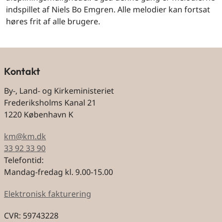
indspillet af Niels Bo Emgren. Alle melodier kan fortsat
høres frit af alle brugere.
Kontakt
By-, Land- og Kirkeministeriet
Frederiksholms Kanal 21
1220 København K
km@km.dk
33 92 33 90
Telefontid:
Mandag-fredag kl. 9.00-15.00
Elektronisk fakturering
CVR: 59743228