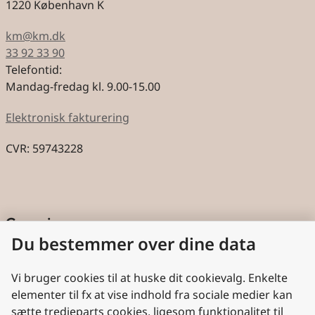
1220 København K
km@km.dk
33 92 33 90
Telefontid:
Mandag-fredag kl. 9.00-15.00
Elektronisk fakturering
CVR: 59743228
Genveje
Du bestemmer over dine data
Cookies
Aktindsigt
Vi bruger cookies til at huske dit cookievalg. Enkelte
elementer til fx at vise indhold fra sociale medier kan
Persondatabeskyttelse
sætte tredjeparts cookies, ligesom funktionalitet til