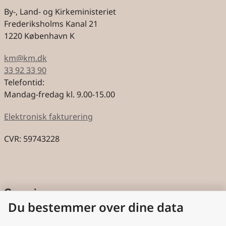
By-, Land- og Kirkeministeriet
Frederiksholms Kanal 21
1220 København K
km@km.dk
33 92 33 90
Telefontid:
Mandag-fredag kl. 9.00-15.00
Elektronisk fakturering
CVR: 59743228
Genveje
Du bestemmer over dine data
Cookies